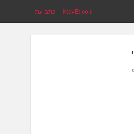
KtavEt.co.il – כתב עת