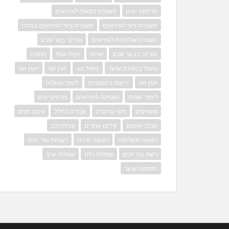
הרחקת יונים
השכרת כסאות לאירועים
השכרת ציוד לאירועים
השכרת ציוד לאירועים במרכז
השכרת שולחנות לאירועים
וטרינר באר שבע
וטרינר בבאר שבע
זוגיות
זיפות גגות
חתונה
טיפול בנשירת שיער
טיפול זוגי
יועץ זוגי
ייעוץ זוגי
יעוץ זוגי
יריעות ביטומניות
לימוד אנגלית
לימוד שפות
מוסיקה לאירועים
מרחיק יונים
משחקים
ניקוי מרזבים
עבודה בחו"ל
עיצוב פנים
קבלני איטום
קידום אתרים
קניית רכב
רפואה משלימה
רפואה סינית
רשתות נגד יונים
רשת נגד יונים
שמלות כלה
שמלות ערב
תוספות שיער