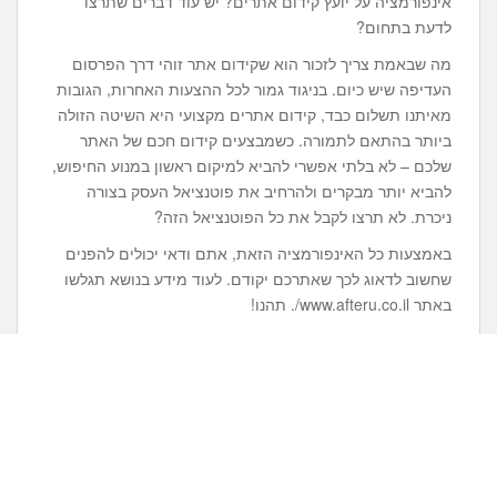
אינפורמציה על יועץ קידום אתרים? יש עוד דברים שתרצו
לדעת בתחום?
מה שבאמת צריך לזכור הוא שקידום אתר זוהי דרך הפרסום
העדיפה שיש כיום. בניגוד גמור לכל ההצעות האחרות, הגובות
מאיתנו תשלום כבד, קידום אתרים מקצועי היא השיטה הזולה
ביותר בהתאם לתמורה. כשמבצעים קידום חכם של האתר
שלכם – לא בלתי אפשרי להביא למיקום ראשון במנוע החיפוש,
להביא יותר מבקרים ולהרחיב את פוטנציאל העסק בצורה
ניכרת. לא תרצו לקבל את כל הפוטנציאל הזה?
באמצעות כל האינפורמציה הזאת, אתם ודאי יכולים להפנים
שחשוב לדאוג לכך שאתרכם יקודם. לעוד מידע בנושא תגלשו
באתר www.afteru.co.il/. תהנו!