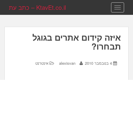
KtavEt.co.il – כתב עת
TOGGLE NAVIGATION
איזה קידום אתרים בגוגל
תבחרו?
4 בנובמבר 2010
alexisvan
אינטרנט