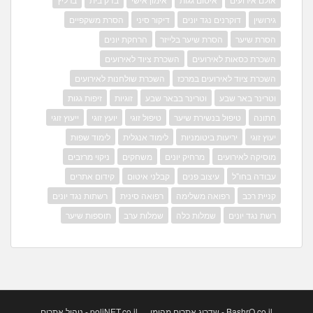
גירושין
דוקרנים נגד יונים
דיקור סיני
הסרת משקפיים
הסרת שיער
הסרת שיער בלייזר
הרחקת יונים
השכרת כסאות לאירועים
השכרת ציוד לאירועים
השכרת ציוד לאירועים במרכז
השכרת שולחנות לאירועים
וטרינר באר שבע
וטרינר בבאר שבע
זוגיות
זיפות גגות
חתונה
טיפול בנשירת שיער
טיפול זוגי
יועץ זוגי
ייעוץ זוגי
יעוץ זוגי
יריעות ביטומניות
לימוד אנגלית
לימוד שפות
מוסיקה לאירועים
מרחיק יונים
משחקים
ניקוי מרזבים
עבודה בחו"ל
עיצוב פנים
קבלני איטום
קידום אתרים
קניית רכב
רפואה משלימה
רפואה סינית
רשתות נגד יונים
רשת נגד יונים
שמלות כלה
שמלות ערב
תוספות שיער
BashrO.co.il - שדרוג אתרים מהימן
poliNET.co.il - ניהול אתרים