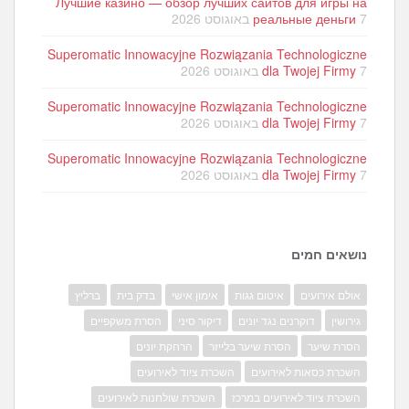
Лучшие казино — обзор лучших сайтов для игры на
7 באוגוסט 2026
реальные деньги
Superomatic Innowacyjne Rozwiązania Technologiczne
7 באוגוסט 2026
dla Twojej Firmy
Superomatic Innowacyjne Rozwiązania Technologiczne
7 באוגוסט 2026
dla Twojej Firmy
Superomatic Innowacyjne Rozwiązania Technologiczne
7 באוגוסט 2026
dla Twojej Firmy
נושאים חמים
אולם אירועים
איטום גגות
אימון אישי
בדק בית
ברליץ
גירושין
דוקרנים נגד יונים
דיקור סיני
הסרת משקפיים
הסרת שיער
הסרת שיער בלייזר
הרחקת יונים
השכרת כסאות לאירועים
השכרת ציוד לאירועים
השכרת ציוד לאירועים במרכז
השכרת שולחנות לאירועים