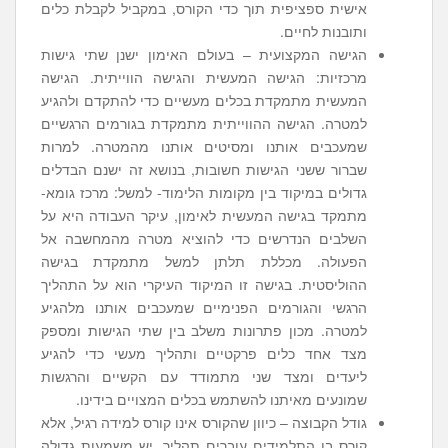
אישית ספציפית תוך כדי הקורס, במקביל לקבלת כלים
ותובנות לחיים.
הגישה המקצועית – בעולם האימון ישנן שתי גישות
מרכזיות: הגישה המעשית והגישה הווייתית. הגישה
המעשית מתמקדת בכלים מעשיים כדי להתקדם ולהגיע
למטרה. הגישה ההווייתית מתמקדת בגורמים הרגשיים
שמעכבים אותנו ומסיטים אותנו מהמטרה. למרות
שברור ששני הגישות חשובות, בנושא זה ישנם הבדלים
גדולים במיקוד בין מקומות הלימוד- למשל: מרכז גומא-
מתמקד בגישה המעשית לאימון, עיקר העבודה היא על
השלבים הנדרשים כדי להוציא מטרה מהמחשבה אל
הפעולה. מכללת תלתן למשל מתמקדת בגישה
ההוליסטית. בגישה זו המיקוד העיקרי הוא על התהליך
הרגשי והגורמים הפנימיים שמעכבים אותנו מלהגיע
למטרה. מכון פתרונות משלב בין שתי הגישות ומספק
מצד אחד כלים פרקטיים ותהליך מעשי כדי להגיע
ליעדים ומצד שני מתמודד עם הקשיים והרגשות
שמונעים מאיתנו להשתמש בכלים המצויים בידינו.
גודל הקבוצה – כיוון שהקורס אינו קורס למידה רגיל, אלא
קורס בו התלמידים עוברים תהליך, יש משמעות גדולה