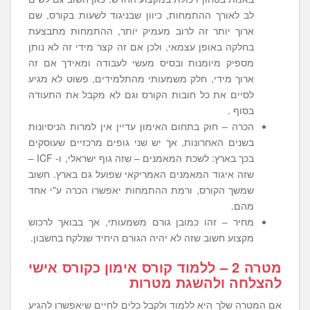
לב לאורך ההתמחות, כיוון שבניגוד לשעות בקורס, שם
ארוך יותר זה לרוב מעמיק יותר, ההתמחות מתבצעת
בחלקה באופן עצמאי, ולכן אם זה קצר מידי זה לא נותן
מספיק מיומנות ובסיס מעשי לעבודה ומאידך אם זה
ארוך מידי, חלק משמעותי מהתלמידים, פשוט לא מגיע
לסיים את כל חובות הקורס וגם לא מקבל את התעודה
בסוף .
הכרה – חוק בתחום האימון עדיין אין למרות הניסיונות
בשנים האחרונות, אך יש שני גופים מרכזיים שעוסקים
בכך בארץ: לשכת המאמנים – שזה גוף ישראלי, ו- ICF –
שזה איגוד המאמנים האמריקאי שפועל גם בארץ. חשוב
שמשך הקורס, ורמת ההתמחות יאפשרו הכרה ע"י אחד
מהם.
מחיר – זהו כמובן גורם משמעותי, אך בבואך לרכוש
מקצוע חשוב שזה לא יהיה הגורם היחיד שנלקח בחשבון.
מטרה 2 – ללמוד קורס אימון כקורס אישי
להצלחה ולהשגת מטרות
אם המטרה שלך היא ללמוד ולקבל כלים לחיים שיאפשרו להגיע