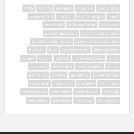
אולם אירועים
איטום גגות
אימון אישי
בדק בית
ברליץ
גירושין
דוקרנים נגד יונים
דיקור סיני
הסרת משקפיים
הסרת שיער
הסרת שיער בלייזר
הרחקת יונים
השכרת כסאות לאירועים
השכרת ציוד לאירועים
השכרת ציוד לאירועים במרכז
השכרת שולחנות לאירועים
וטרינר באר שבע
וטרינר בבאר שבע
זוגיות
זיפות גגות
חתונה
טיפול בנשירת שיער
טיפול זוגי
יועץ זוגי
ייעוץ זוגי
יעוץ זוגי
יריעות ביטומניות
לימוד אנגלית
לימוד שפות
מוסיקה לאירועים
מרחיק יונים
משחקים
ניקוי מרזבים
עבודה בחו"ל
עיצוב פנים
קבלני איטום
קידום אתרים
קניית רכב
רפואה משלימה
רפואה סינית
רשתות נגד יונים
רשת נגד יונים
שמלות כלה
שמלות ערב
תוספות שיער