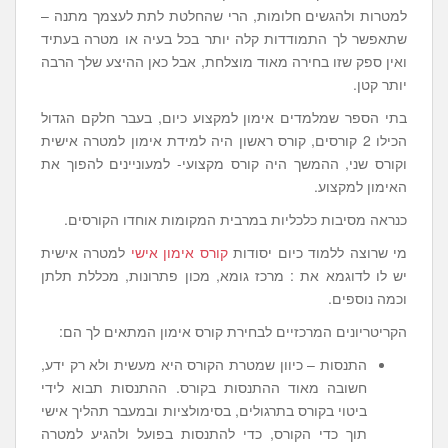
למטרות ולהגשים חלומות, הרי שהחלטת לתת לעצמך מתנה –
שתאפשר לך התמודדות קלה יותר בכל בעיה או מטרה בעתיד
ואין ספק שזו בחירה מאוד מוצלחת, אבל כאן ההיצע שלך הרבה
יותר קטן.
בתי הספר שמלמדים אימון למקצוע כיום, בעבר חלקם הגדול
הכילו 2 קורסים, קורס ראשון היה למידת אימון למטרה אישית
וקורס שני, ההמשך היה קורס מקצועי- למעוניינים להפוך את
האימון למקצוע.
כנראה מסיבות כלכליות במרבית המקומות אוחדו הקורסים.
מי שרוצה ללמוד כיום יסודות
קורס אימון אישי
למטרה אישית
יש לו לדוגמא את : מרכז גומא, מכון פתרונות, מכללת תלתן
וכמה נוספים.
הקריטריונים המרכזיים לבחירת קורס אימון המתאים לך הם:
התנסות – כיוון שמטרת הקורס היא מעשית ולא רק ידע,
חשובה מאוד ההתנסות בקורס. ההתנסות תבוא לידי
ביטוי בקורס בתרגולים, בסימולציות ובמעבר תהליך אישי
תוך כדי הקורס, כדי להתנסות בפועל ולהגיע למטרה