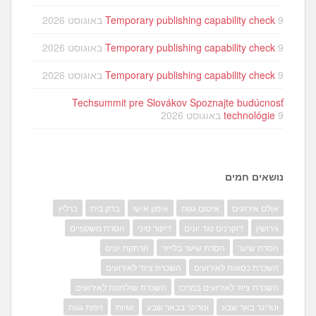
9 באוגוסט 2026
Temporary publishing capability check
9 באוגוסט 2026
Temporary publishing capability check
9 באוגוסט 2026
Temporary publishing capability check
Techsummit pre Slovákov Spoznajte budúcnosť
9 באוגוסט 2026
technológie
נושאים חמים
אולם אירועים
איטום גגות
אימון אישי
בדק בית
ברליץ
גירושין
דוקרנים נגד יונים
דיקור סיני
הסרת משקפיים
הסרת שיער
הסרת שיער בלייזר
הרחקת יונים
השכרת כסאות לאירועים
השכרת ציוד לאירועים
השכרת ציוד לאירועים במרכז
השכרת שולחנות לאירועים
וטרינר באר שבע
וטרינר בבאר שבע
זוגיות
זיפות גגות