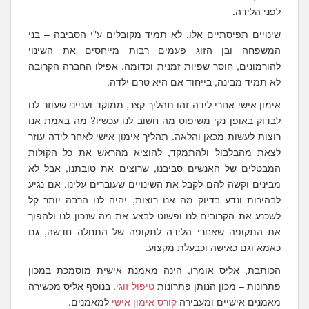
לפני הלידה.
שינויים תפיסתיים אלו, לא תמיד מקובלים ע"י הסביבה – בני
המשפחה ובן הזוג פעמים רבות מייחסים את השינוי
להורמונים, חוסר שפיות זמנית וכדומה. אפילו החברה הקרובה
לא תמיד מבינה, בייחוד אם היא טרם ילדה.
אימון אישי אחרי לידה זהו תהליך קצר, ממוקד וענייני שעוזר לנו
לבדוק באופן נקי משיפוט מה חשוב לנו עכשיו? מה באמת אנו
רוצות לעשות מכאן והלאה. תהליך אימון אישי לאחר לידה עוזר
לצאת מהבלבול ולהתמקד, להוציא מהראש את כל הקולות
המבטלים של האנשים סביבנו, שרוצים את טובתנו, אבל לא
מבינים וקשה להם לקבל את השינויים שעוברים עלינו. אם נגיע
לבהירות ונדע בדיוק מה אנו רוצות, יהיה לנו הרבה יותר קל
לשכנע את הקרובים לנו ופשוט לבצע את מה שנכון לנו ולהפוך
את התקופה שאחרי הלידה לתקופה של התחלה חדשה, גם
כאמא וגם כאישה וכבעלת מקצוע.
הכותבת, אליס אומרו, הינה מאמנת אישית מוסמכת במכון
פתרונות – מכון הנותן פתרונות
טיפול זוגי
. בנוסף אליס מכשירה
מאמנים אישיים ומעבירה
קורס אימון אישי
למאמנים.