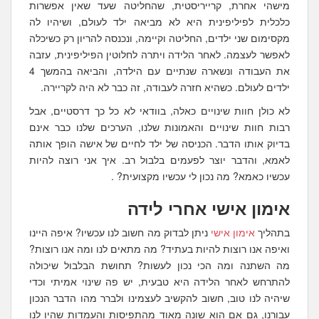
מישהי אחרת, קרייריסטית, שהחליטה שעד שאין אפשרות
כלכלית לפיליפינית היא לא מביאה ילד לעולם, ושיהיו לה
מקסימום שני ילדים, החליטה וקיימה, ונכנסה להריון רק כשיכלה
לאפשר לעצמה. לאחר הלידה ויתרה לחלוטין הפיליפינית, עזבה
את העבודה ונשארה שנתיים עם הילדה, והביאה בהמשך 4
ילדים לעולם. כשהיא חזרה לעבודה, זה כבר לא היה לקריירה.
לא כולן חוות שינויים כאלה, בוודאי לא כל כך דרסטיים, אבל
רבות חוות שינויים והאמונות שלנו, הערכים שלנו כבר אינם
בדיוק אותו הדבר. הכניסה של ילד לחיים של אישה הופך אותה
לאמא, והדבר יוצר לפעמים בלבול רב. איך אני רוצה להיות
עכשיו כאמא? מה נכון לי עכשיו מקצועית? .
אימון אישי אחרי לידה
בתהליך
אימון אישי
ניתן לבדוק מה חשוב לנו עכשיו? איפה היינו
ואיפה אנו רוצות להיות בעתיד? מה מתאים לנו ומה אנו רוצות?
מה השתנה ומה הכי נכון לעשות? תחושת הבלבול שיכולה
להתרחש לאחר הלידה היא טבעית, יש פה שינוי אמיתי וכדי
שיהיה לנו טוב, חשוב להקשיב לעצמינו ולברר מהו הדבר הנכון
עבורנו, גם אם הוא שונה מאוד מהתפיסות והעמדות שהיו לנו