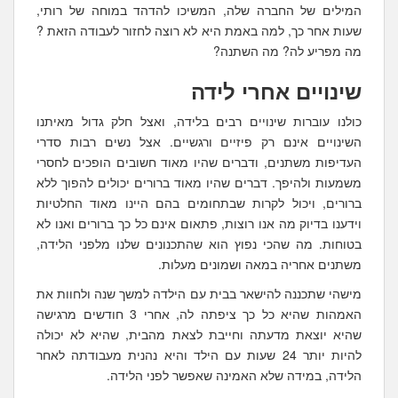
המילים של החברה שלה, המשיכו להדהד במוחה של רותי,
שעות אחר כך, למה באמת היא לא רוצה לחזור לעבודה הזאת ?
מה מפריע לה? מה השתנה?
שינויים אחרי לידה
כולנו עוברות שינויים רבים בלידה, ואצל חלק גדול מאיתנו
השינויים אינם רק פיזיים ורגשיים. אצל נשים רבות סדרי
העדיפות משתנים, ודברים שהיו מאוד חשובים הופכים לחסרי
משמעות ולהיפך. דברים שהיו מאוד ברורים יכולים להפוך ללא
ברורים, ויכול לקרות שבתחומים בהם היינו מאוד החלטיות
וידענו בדיוק מה אנו רוצות, פתאום אינם כל כך ברורים ואנו לא
בטוחות. מה שהכי נפוץ הוא שהתכנונים שלנו מלפני הלידה,
משתנים אחריה במאה ושמונים מעלות.
מישהי שתכננה להישאר בבית עם הילדה למשך שנה ולחוות את
האמהות שהיא כל כך ציפתה לה, אחרי 3 חודשים מרגישה
שהיא יוצאת מדעתה וחייבת לצאת מהבית, שהיא לא יכולה
להיות יותר 24 שעות עם הילד והיא נהנית מעבודתה לאחר
הלידה, במידה שלא האמינה שאפשר לפני הלידה.