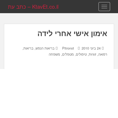
KtavEt.co.il – כתב עת
TOGGLE NAVIGATION
אימון אישי אחרי לידה
,
24 ביוני 2010
Pitronot
בריאות הנפש
בריאות,
,
,
,
רפואה
זוגיות
טיפולים, מטפלים
משפחה