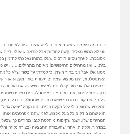
כבר כמה פעמים שאשתי אומרת לי שהמים בכיור לא יורדים. 
אני לא ממש מצליח, קשה להודות אבל כנראה שיש לי ידיים
מסובכת. לאחר ניסיונות רבים שעלו בתוהו נאלצתי להזמין בס
בית…. ואז מתחילים החיפושים! מאיפה מתחילים……. יש כל
מסוג אלו אבל אני בחור חשדן, כי למדתי על בשרי שלא כל א
האינסטלטור, הינו מקצוע שמחייב תעודת בעלי מקצוע או רישיו
ברגעים כאלו אני מעדיף לפנות למישהו שיעשה את העבודה בש
נכון שיכול לפתור את בעיותיי. כי אינסטלטורים חייבים שתהי
גיליתי זאת קודם) הבנתי שישנו מדריך שמחולק חינם לבתים, 
המקצוע שנחוצים לי לכל תקלה בבית. הוא נקרא "יצאת גדול"
הוא שהם בודקים כל בעל מקצוע לפני שהם מפרסמים אותו. מב
המחירים שלו. ישנה שקיפות מוחלטת לגבי מחירים כך שבעל מק
במדריך. ולקינוח, אחרי שהעבודה התבצעה (בצורה נקייה וחלק
כי ב "יצאת גדול" הם מתחייבים לאחריות מלאה! כן כן, אתה ר