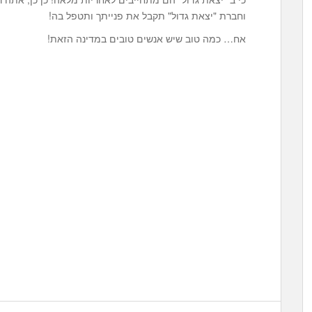
וחברת "יצאת גדול" תקבל את פנייתך ותטפל בה!
אח… כמה טוב שיש אנשים טובים במדינה הזאת!