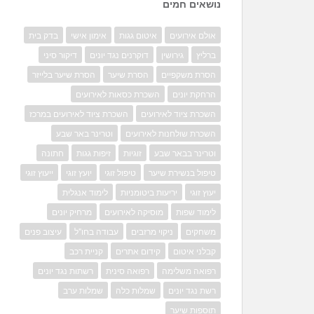
נושאים חמים
אולם אירועים
איטום גגות
אימון אישי
בדק בית
ברליץ
גירושין
דוקרנים נגד יונים
דיקור סיני
הסרת משקפיים
הסרת שיער
הסרת שיער בלייזר
הרחקת יונים
השכרת כסאות לאירועים
השכרת ציוד לאירועים
השכרת ציוד לאירועים במרכז
השכרת שולחנות לאירועים
וטרינר באר שבע
וטרינר בבאר שבע
זוגיות
זיפות גגות
חתונה
טיפול בנשירת שיער
טיפול זוגי
יועץ זוגי
ייעוץ זוגי
יעוץ זוגי
יריעות ביטומניות
לימוד אנגלית
לימוד שפות
מוסיקה לאירועים
מרחיק יונים
משחקים
ניקוי מרזבים
עבודה בחו"ל
עיצוב פנים
קבלני איטום
קידום אתרים
קניית רכב
רפואה משלימה
רפואה סינית
רשתות נגד יונים
רשת נגד יונים
שמלות כלה
שמלות ערב
תוספות שיער