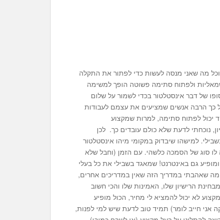
וכל מה שאני מנסה לעשות כדי לפתור את התקלה
 שמאליות ולפתוח סתימה פשוטה הופך למשימה
ופו של דבר אינסטלטור בכדי לשמור על שלום
 כך הרבה אנשים שמציעים את עצמם לעבודות
חד יכול לפתוח סתימה, למרות שמקצוע
ן, נוכחתי לדעת שלא כולם עובדים כך. לכן
בילי. למישהו שיבדוק במקומי מיהו אינסטלטור
ה לו סוג של הסמכה כלשהי. עם הזמן (וחבל שלא
ומופיע גם באינטרנט! שמאגד בשבילי את כל בעלי
 מה שאהבתי במדריך הזה שאין במדריכים אחרים,
חינת הרישיון שלו, האמינות שלו והכי חשוב
צוע לא יכול להמציא לי מחיר, הכול מופיע
ה אני חייב לומר) תמיד טוב לדעת שיש למי לפנות,
וצה להתלונן על בעל מקצוע (או לשבח כמובן)