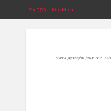
KtavEt.co.il – כתב עת
,
,
וגיה
מוצרי חשמל, אלקטרוניקה
שיפוצים