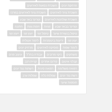
הרחקת יונים
השכרת כסאות לאירועים
השכרת ציוד לאירועים
השכרת ציוד לאירועים במרכז
השכרת שולחנות לאירועים
וטרינר באר שבע
וטרינר בבאר שבע
זוגיות
זיפות גגות
חתונה
טיפול בנשירת שיער
טיפול זוגי
יועץ זוגי
ייעוץ זוגי
יעוץ זוגי
יריעות ביטומניות
לימוד אנגלית
לימוד שפות
מוסיקה לאירועים
מרחיק יונים
משחקים
ניקוי מרזבים
עבודה בחו"ל
עיצוב פנים
קבלני איטום
קידום אתרים
קניית רכב
רפואה משלימה
רפואה סינית
רשתות נגד יונים
רשת נגד יונים
שמלות כלה
שמלות ערב
תוספות שיער