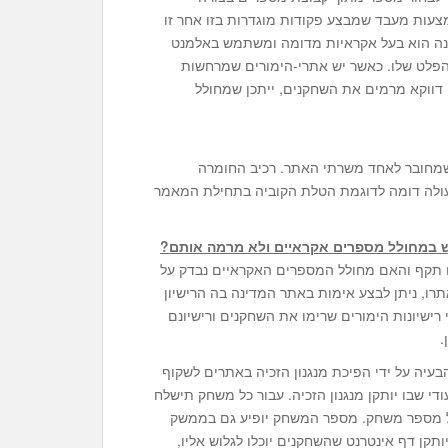
צעות מעבד שמבצע פקודות מוגדרות בזו אחר זו
כנה הוא בעל אקראיות מדומה ומשתמש באלמנט
הפלט שלו. כאשר יש אתרי-הימורים שמרחשות
 דווקא מרמים את השחקנים, ייתכן שמחולל
שמחובר לאחד משרתי האתר. רכיב החומרה
עולה דומה לדוגמת הטלת הקוביה בתחילת המאמר
ש במחולל מספרים אקראיים ולא מרמה אותם?
ים תקף והאם מחולל המספרים האקראיים נבדק על
אתרו, ניתן לבצע אימות באתר המדינה בה הרישיון
 רישיונות הימורים שרימו את השחקנים ורישיונם
.
בעיה על ידי הפיכת מנגנון הזכיה באתרים לשקוף
י שבו יותקן מנגנון הזכיה. עבור כל משחק תישלח
ל מספר משחק. מספר המשחק יופיע גם בממשק
ן דף אינטרנט שהשחקנים יוכלו לגלוש אליו,