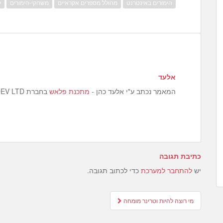
הימורים באינטרנט
מחולל מספרים אקראיים
משחקי-הימורים
ק
אלעד
המאמר נכתב ע"י אלעד כהן -
מתכנת פלאש
בחברת GAME DEV LTD.
כתיבת תגובה
יש
להתחבר למערכת
כדי לכתוב תגובה.
Post
מי רוצה להיות וטרינר מומחה
navigation