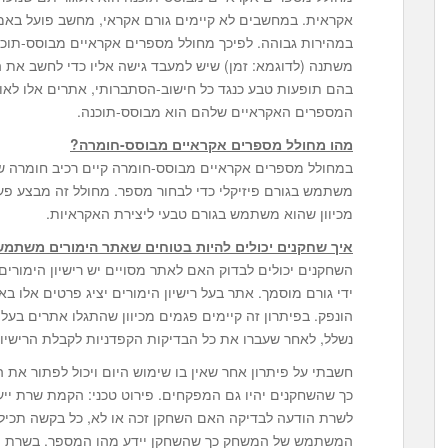
אקראית. במחשבים לא קיימים גורם אקראי, מחשב פועל באמ
במהירות גבוהה. לפיכך מחולל מספרים אקראיים מבוסס-תו
משתנה (לדוגמא: זמן) שיש למעבד גישה אליו כדי לחשב את 
בהם תופעות טבע כנגד כל חישוב-הסתברותי, אתרים אלו לאו
המספרים האקראיים שלהם הוא מבוסס-תוכנה.
מהו מחולל מספרים אקראיים מבוסס-חומרה?
במחולל מספרים אקראיים מבוסס-חומרה קיים רכיב חומרה 
משתמש בגורם פיזיקלי כדי לבחור מספר. מחולל זה מבצע פ
מכיוון שהוא משתמש בגורם טבעי ליצירת האקראיות.
איך שחקנים יכולים להיות בטוחים שאתר הימורים משתמ
השחקנים יכולים לבדוק האם לאתר מסויים יש רישיון הימור
ידי גורם מוסמך. אתר בעל רישיון הימורים יציג פרטים אלו ב
הונפק. בפיתרון זה קיימים פגמים מכיוון שהתגלו אתרים בעלי
נשלל, לאחר שעברו את כל הבדיקות הקפדניות לקבלת הרישיון
חשבתי על פיתרון אחר שאין בו שימוש היום ויכול לפתור את ה
כך שהשחקנים יהיו גם המפקחים. פירוט טכני: הקמת שרת ייעוד
לשרת הודעה לבדיקה האם השחקן זכה או לא, כל בקשה תכי
המשתמש של המשחק כך שהשחקן יידע מהו המספר. בשרת יותק