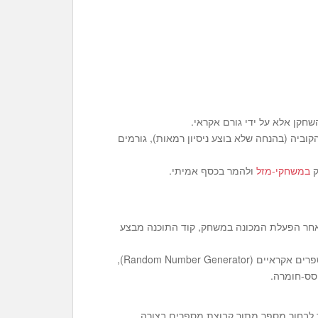
קן אלא על ידי גורם אקראי.
וביה (בהנחה שלא בוצע ניסיון רמאות), גורמים
ק
במשחקי-מזל
ולהמר בכסף אמיתי.
לאחר הפעלת המכונה במשחק, קוד התוכנה מבצע
הבדיקה שמבוצעת על ידי קוד התוכנה משתמשת במחולל מספרים אקראיים (Random Number Generator),
סס-חומרה.
 לבחור מספר מתוך קבוצת מספרים בצורה