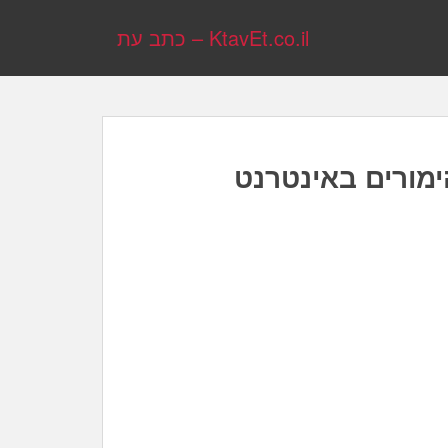
KtavEt.co.il – כתב עת
מורים באינטרנט