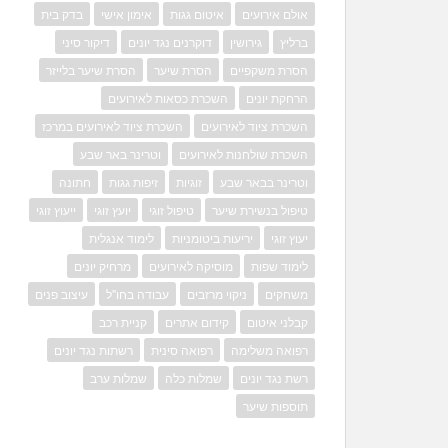
אולם אירועים
איטום גגות
אימון אישי
בדק בית
ברליץ
גירושין
דוקרנים נגד יונים
דיקור סיני
הסרת משקפיים
הסרת שיער
הסרת שיער בלייזר
הרחקת יונים
השכרת כסאות לאירועים
השכרת ציוד לאירועים
השכרת ציוד לאירועים במרכז
השכרת שולחנות לאירועים
וטרינר באר שבע
וטרינר בבאר שבע
זוגיות
זיפות גגות
חתונה
טיפול בנשירת שיער
טיפול זוגי
יועץ זוגי
ייעוץ זוגי
יעוץ זוגי
יריעות ביטומניות
לימוד אנגלית
לימוד שפות
מוסיקה לאירועים
מרחיק יונים
משחקים
ניקוי מרזבים
עבודה בחו"ל
עיצוב פנים
קבלני איטום
קידום אתרים
קניית רכב
רפואה משלימה
רפואה סינית
רשתות נגד יונים
רשת נגד יונים
שמלות כלה
שמלות ערב
תוספות שיער