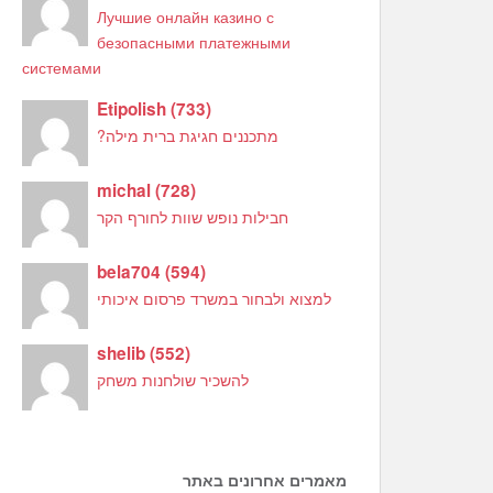
Лучшие онлайн казино с
безопасными платежными
системами
Etipolish
(
733
)
מתכננים חגיגת ברית מילה?
michal
(
728
)
חבילות נופש שוות לחורף הקר
bela704
(
594
)
למצוא ולבחור במשרד פרסום איכותי
shelib
(
552
)
להשכיר שולחנות משחק
מאמרים אחרונים באתר