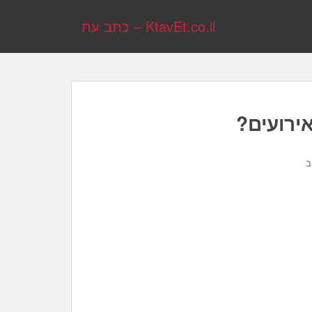
KtavEt.co.il – כתב עת
ירועים?
ב