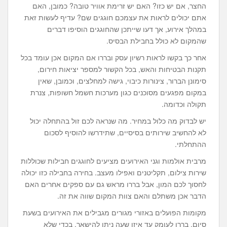
החצר, אם יש כזו? האם יש זרימת אוויר טובה? כמובן, האם
אתם יכולים לראות את עצמכם חוגגים שם? עדיף לעשות זאת
במהלך אירוע, אך דעו שייתכן שהחוגגים הוסיפו דברים
שהמקום לא כולל בחבילת הבסיס.
אחר כך בקשו לראות רשיון עסק ובררו אם המקום אכן עומד בכל
תקנות הבטיחות והאש, בכל הקשור למספר יציאות חירום,
סימונן הברור, צינורות כיבוי, גישה למחלצים, וכמובן, שאין
במקום מפגעים מסוכנים כגון מערכות חשמל חשופות, צנרת
תקולה וכדומה.
יש לבדוק מה כלול במחיר. מה שנראה לכם זול בהתחלה יכול
לא להחשיב שירותים בסיסיים, שתידרשו להוסיף לסכום
ההתחלתי.
מרבית אולמות וגני האירועים מציעים לחוגגים חבילות שכוללות
שירות צילום, תקליטנים ואפילו מעצב. בחירה בחבילה כזו יכולה
לחסוך לכם המון, אבל בררו מראש גם עם ספקים אחרים האם
הדבר אכן משתלם והאם צוות המקום שווה את זה.
מקומות הפועלים באזורי מגורים מגבילים את האירועים בשעת
סיום. בררו לעומק עד איזו שעה ניתן להישאר, בכדי שלא