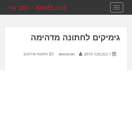
KtavEt.co.il – כתב עת
TOGGLE NAVIGATION
גימיקים לחתונה מדהימה
7 בנובמבר 2010
alexisvan
חתונות אירועים