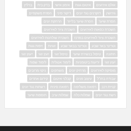
אולם אירועים
איטום גגות
אימון אישי
בדק בית
ברליץ
גירושין
דוקרנים נגד יונים
דיקור סיני
הסרת משקפיים
הסרת שיער
הסרת שיער בלייזר
הרחקת יונים
השכרת כסאות לאירועים
השכרת ציוד לאירועים
השכרת ציוד לאירועים במרכז
השכרת שולחנות לאירועים
וטרינר באר שבע
וטרינר בבאר שבע
זוגיות
זיפות גגות
חתונה
טיפול בנשירת שיער
טיפול זוגי
יועץ זוגי
ייעוץ זוגי
יעוץ זוגי
יריעות ביטומניות
לימוד אנגלית
לימוד שפות
מוסיקה לאירועים
מרחיק יונים
משחקים
ניקוי מרזבים
עבודה בחו"ל
עיצוב פנים
קבלני איטום
קידום אתרים
קניית רכב
רפואה משלימה
רפואה סינית
רשתות נגד יונים
רשת נגד יונים
שמלות כלה
שמלות ערב
תוספות שיער