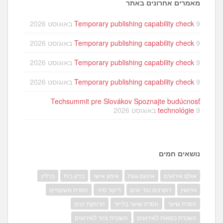
מאמרים אחרונים באתר
9 באוגוסט 2026
Temporary publishing capability check
9 באוגוסט 2026
Temporary publishing capability check
9 באוגוסט 2026
Temporary publishing capability check
9 באוגוסט 2026
Temporary publishing capability check
Techsummit pre Slovákov Spoznajte budúcnosť
9 באוגוסט 2026
technológie
נושאים חמים
אולם אירועים
איטום גגות
אימון אישי
בדק בית
ברליץ
גירושין
דוקרנים נגד יונים
דיקור סיני
הסרת משקפיים
הסרת שיער
הסרת שיער בלייזר
הרחקת יונים
השכרת כסאות לאירועים
השכרת ציוד לאירועים