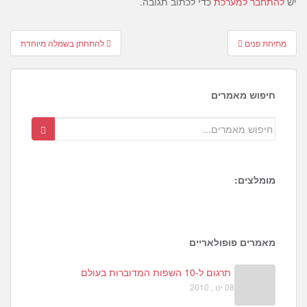
יש
להתחבר למערכת
כדי לכתוב תגובה.
Post
מתיחת פנים
להתחתן בשמלה מיוחדת
navigation
חיפוש מאמרים
מומלצים:
1
6
8
מאמרים פופולאריים
תרגום ל-10 השפות המדוברות בעולם
08 ינו , 2010