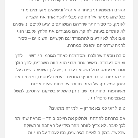
הגורם המשמעותי ביותר הוא הגיל ונישואים מוקדמים מידי.
ככל שזוג ממהר אל החופה מבלי להכיר אחד את השנייה
לעומק, כך סביר יותר שחייהם המשותפים יגיעו לקיצם. נישואים
לא פותרים בעיות, להיפך, הם מגבירים את הלחץ על בני הזוג,
ואם אלה לא יודעים להתמודד עם הקשיים והשינויים – סביר
להניח שדרכיהם יתפצלו במהרה.
סיבה נוספת שהולכת ומסתמנת כאחד מגורמי הגירושין – לחץ
ועומס בעבודה. כאשר אחד מבני הזוג חווה משברים, לחץ הולך
וגובר או עומס גדול מנשוא בעבודה, יש לכך השפעה ישירה על
חיי הזוגיות. הדבר מוסיף מתחים וכעסים ליחסים, ומפחית את
הזמן המשותף של הזוג. מדובר על פחות שעות איכות
משותפות ופחות זמן שבו ניתן להשקיע בשיקום היחסים, למשל
באמצעות טיפול זוגי.
טיפול זוגי כמוצא אחרון – למי זה מתאים?
אם בחרתם להתחתן ולחלוק את חייכם ביחד – כנראה שהייתה
לכך סיבה. לא צריך לוותר מהר מידי על האהבה והתשוקה
שבקשר. במקום לאיים בגירושים, נסו לעבוד על הזוגיות