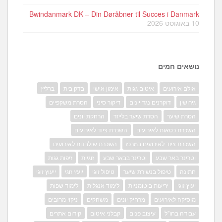
Bwindanmark DK – Din Døråbner til Succes i Danmark
10 באוגוסט 2026
נושאים חמים
אולם אירועים
איטום גגות
אימון אישי
בדק בית
ברליץ
גירושין
דוקרנים נגד יונים
דיקור סיני
הסרת משקפיים
הסרת שיער
הסרת שיער בלייזר
הרחקת יונים
השכרת כסאות לאירועים
השכרת ציוד לאירועים
השכרת ציוד לאירועים במרכז
השכרת שולחנות לאירועים
וטרינר באר שבע
וטרינר בבאר שבע
זוגיות
זיפות גגות
חתונה
טיפול בנשירת שיער
טיפול זוגי
יועץ זוגי
ייעוץ זוגי
יעוץ זוגי
יריעות ביטומניות
לימוד אנגלית
לימוד שפות
מוסיקה לאירועים
מרחיק יונים
משחקים
ניקוי מרזבים
עבודה בחו"ל
עיצוב פנים
קבלני איטום
קידום אתרים