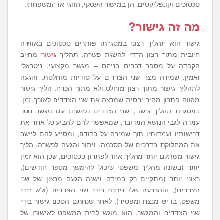
סכסוכים וקונפליקטים. הן במישור העסקי, הזוגי או המשפחתי.
מה זה גישור?
גישור הוא תהליך רצוני במסגרתו פותרים סכסוכים באווירה
חיובית מתוך רצון הדדי להשגת פשרה. תהליך
גישור
מחייב
הקפדה על מספר דברים בניהם – מגשר מקצועי, ניטראלי
ואמין. שמירה מצד שני הצדדים על סודיות מוחלטת. והגעה
לתהליך גישור מתוך רצון מוחלט ולא מתוך הכרח. הליך גישור
מהווה פתרון מהיר יחסית שמרצה את שני הצדדים לאורך זמן.
במסגרת תהליך גישור, שני הצדדים נפגשים עם מגשר חסר
עמדה לגבי הנושא המדובר, שמאפשר להם להביע כל אחד את
דרישותיו ועמדותיו תוך שמירה על כבודם, ומסייע להם ליישב
את המחלוקת בדרכים של הסכמה, ויתור והגעה לפשרה. הליך
גישור משתלם יותר מהליך אחר לפתרון סכסוכים, שכן הוא זמין
יותר (בשונה מהליך משפטי שיכול להימשך מספר חודשים),
רצוני יותר (מתקיים רק במידה וישנה הגעה מרצון של שני
הצדדים), וההכרעה שלו ניתנת בידי שני הצדדים (ולא בידי
משפט, בו יש מנצח ומפסיד). לאחר שנחתם הסכם גישור בידי
שני הצדדים והמגשר, הוא מוגש לבית המשפט לאישורו של