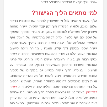
שופט. וכך נקבעת הפשרה ומתבצע גישור.
למי מתאים הליך הגישור?
הליך גישור מתאים לכל מי שמעוניין לפתור את סכסוכיו בדרכי
שלום ונועם, ולהגיע לפשרה תוך זמן קצר יחסית. גישור מהווה
פיתרון יעיל ומשתלם לסכסוכים עסקיים. מאחר וסכסוך ממושך
של עסק עם גוף כלשהו עלול לפגוע בתדמיתו של העסק ואף
בהמשך ההצלחה שלו, ישנה חשיבות רבה להליך גישור עסקי.
גישור עסקי מספק דרך קלה, הוגנת , מהירה וזולה ליישוב
הסכסוך העסקי ללא כל צורך בהוצאות משפטיות. יתרונות גישור
עסקי רבות הן. ביניהן העובדה שישנו חיסיון מוחלט על פרטי
הסכסוך ופתרונו וחיסכון משמעותי בכסף, זמן ושמירה על
המוניטין. בנוסף, הליך גישור מסייע גם במקרים של סכסוך
הנובע מפירוק הנישואים ויכול להוות חלופה נהדרת למשפט.
זוגות רבים מעוניינים להימנע מההליך הארוך, המתיש והכואב
של בתי המשפט והחלופה שהם יכולים לפנות אליה הוא
גישור
לגירושין
. כאשר בני זוג נמצאים בפתח הליך הגירושין הם שרויים
במצב של כאוס ובלבול לגבי רצונותיהם ועתידם, אך הם עדיין
בעלי אינטרסים משותפים (ילדים, נכסים, משפחה). במצב כזה