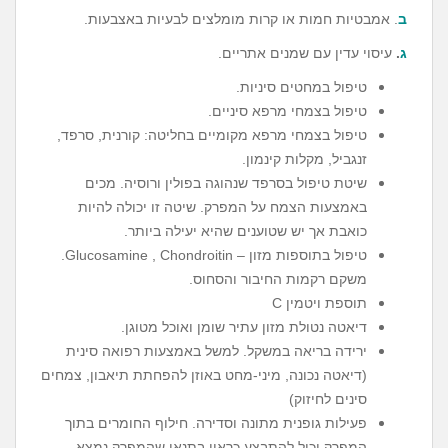
ב
. אמבטיות חמות או קרות מומלצים לבעיות באצבעות.
ג
.
עיסוי עדין עם שמנים אתריים.
טיפול במחטים סיניות.
טיפול בצמחי מרפא סיניים.
טיפול בצמחי מרפא מקומיים בחליטה: קורנית, סרפד,
זנגביל, מקלות קינמון.
שיטת טיפול בסרפד שנהוגה בפולין ורוסיה. מכים
באמצעות הצמח על המפרק. שיטה זו יכולה להיות
כואבת אך יש שטוענים שהיא יעילה ביותר.
טיפול בתוספות מזון – Glucosamine , Chondroitin.
משקם רקמות החיבור והסחוס.
תוספת ויטמין C
דיאטה נטולת מזון עתיר שומן ואוכל מטוגן.
ירידה בריאה במשקל. למשל באמצעות רפואה סינית
(דיאטה נכונה, מיני-מחט באוזן להפחתת תיאבון, צמחים
סינים לחיזוק)
פעילות גופנית מתונה וסדירה. חילוף החומרים בתוך
המפרק יכול להתבצע כראוי בתנאי שהמפרק נמצא