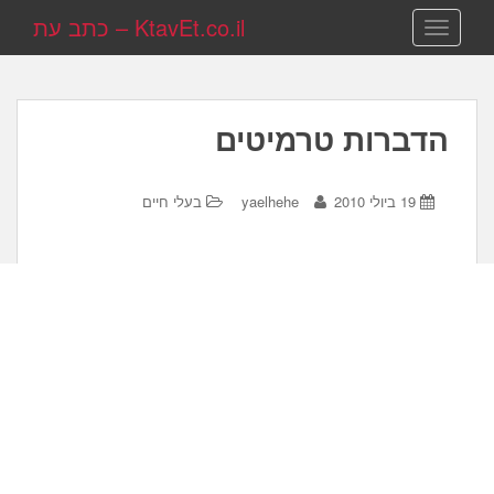
KtavEt.co.il – כתב עת
TOGGLE NAVIGATION
הדברות טרמיטים
19 ביולי 2010
yaelhehe
בעלי חיים