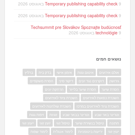
9 באוגוסט 2026
Temporary publishing capability check
9 באוגוסט 2026
Temporary publishing capability check
Techsummit pre Slovákov Spoznajte budúcnosť
9 באוגוסט 2026
technológie
נושאים חמים
אולם אירועים
איטום גגות
אימון אישי
בדק בית
ברליץ
גירושין
דוקרנים נגד יונים
דיקור סיני
הסרת משקפיים
הסרת שיער
הסרת שיער בלייזר
הרחקת יונים
השכרת כסאות לאירועים
השכרת ציוד לאירועים
השכרת ציוד לאירועים במרכז
השכרת שולחנות לאירועים
וטרינר באר שבע
וטרינר בבאר שבע
זוגיות
זיפות גגות
חתונה
טיפול בנשירת שיער
טיפול זוגי
יועץ זוגי
ייעוץ זוגי
יעוץ זוגי
יריעות ביטומניות
לימוד אנגלית
לימוד שפות