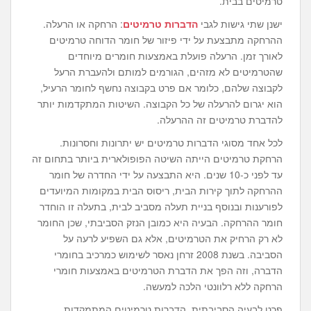
טרמיטים בבית.
ישנן שתי גישות לגבי
הדברות טרמיטים
: הרחקה או הרעלה.
ההרחקה מתבצעת על ידי פיזור של חומר הדוחה טרמיטים
לאורך זמן. הרעלה פועלת באמצעות חומרים מיוחדים
שהטרמיטים לא מזהים, הגורמים למותם ולהעברת הרעל
לקבוצה שלהם, כלומר אם פרט בקבוצה נחשף לחומר הרעיל,
הוא יגרום להרעלה של כל הקבוצה. השיטות המתקדמות יותר
להדברת טרמיטים זה ההרעלה.
לכל אחד מסוגי הדברות טרמיטים יש יתרונות וחסרונות.
הרחקת טרמיטים הייתה השיטה הפופולארית ביותר בתחום זה
עד לפני כ-10 שנים. היא התבצעה על ידי החדרה של חומר
ההרחקה לתוך קירות הבית, ריסוס הבית במקומות המיועדים
לפורענות ובנוסף בניית תעלה מסביב לבית, בתעלה זו הוחדר
חומר ההרחקה. הבעיה היא כמובן הנזק הסביבתי, שכן החומר
לא רק הרחיק את הטרמיטים, אלא גם השפיע לרעה על
הסביבה. בשנת 2008 זרחן נאסר לשימוש כמרכיב בחומרי
הדברה, וזה הפך את הדברת הטרמיטים באמצעות חומרי
הרחקה ללא רלוונטי הלכה למעשה.
פרט לבעיה הסביבתית, הדברות טרמיטים המתמקדות