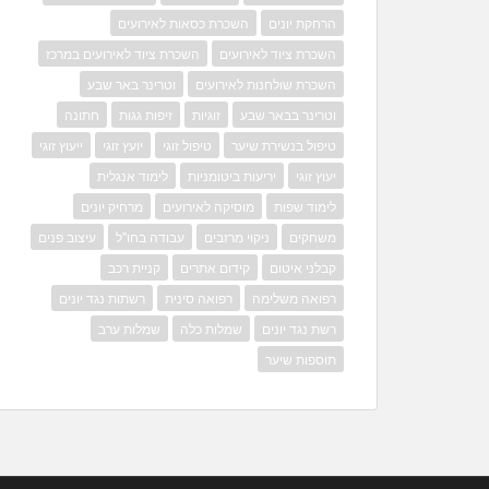
הרחקת יונים
השכרת כסאות לאירועים
השכרת ציוד לאירועים
השכרת ציוד לאירועים במרכז
השכרת שולחנות לאירועים
וטרינר באר שבע
וטרינר בבאר שבע
זוגיות
זיפות גגות
חתונה
טיפול בנשירת שיער
טיפול זוגי
יועץ זוגי
ייעוץ זוגי
יעוץ זוגי
יריעות ביטומניות
לימוד אנגלית
לימוד שפות
מוסיקה לאירועים
מרחיק יונים
משחקים
ניקוי מרזבים
עבודה בחו"ל
עיצוב פנים
קבלני איטום
קידום אתרים
קניית רכב
רפואה משלימה
רפואה סינית
רשתות נגד יונים
רשת נגד יונים
שמלות כלה
שמלות ערב
תוספות שיער