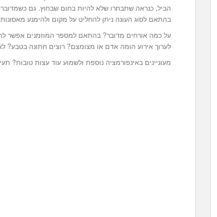
הביל, כנראה שתבחרו שלא להיות בחום שבחוץ. גם כשמדובר 
בהתאם לסוג העונה ניתן להחליט על מקום ולהימנע מאסונות 
על כמה אורחים מדובר? בהתאם למספר המוזמנים אפשר להחל
לערוך אירוע הומה אדם או מצומצם? רוצים חתונה בטבע? ל
מעוניינים באינפורמציה נוספת ולשמוע עוד עצות טובות? תעיינו באתר www.stira.co.il/ ותהנו 