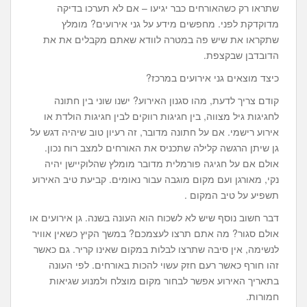
שתראו רק כשהאורחים כבר יגיעו – אם לא תערכו בדיקה
מדוקדקת לפני. מחפשים מידע על גני אירועים? מומלץ
שתקראו את שיש פה במטרה לוודא שאתם מקבלים את את
הדובדבן שבקצפת.
כיצד מוצאים גני אירועים במרכז?
קודם צריך לדעת, מהו סגנון האירוע? ישנו שוני בין חתונה
לחגיגות גיל מצווה, בין חגיגות רווקים לבין חגיגות הולדת או
אירוע רישמי. אם על חתונה מדובר, זה רעיון טוב שיהיה דגש על
גן שיתן הרגשה קלילה שתכניס את האורחים למצב רוח נכון.
אולם אם על חגיגה פורמלית מדובר מומלץ שהלוקיישן יהיה
נקי, מאורגן ועם מקום מוגבה עבור נאומים. קביעת טיב האירוע
תשפיע על טיב המקום .
דבר חשוב נוסף שיש לא לשכוח הוא העונה בשנה. גן אירועים או
אולם סגור? מה אתם תרצו לעצמכם? במשך הקיץ כשאין אוויר
לנשימה, אין סיבה שתרצו לבלות במקום שאינו קריר. גם כאשר
זהו חורף כאשר רעם חזק עשוי להכות באורחים. לפי העונה
בתאריך האירוע אפשר לבחור מקום מוצלח ולמנוע שגיאות
חמורות.