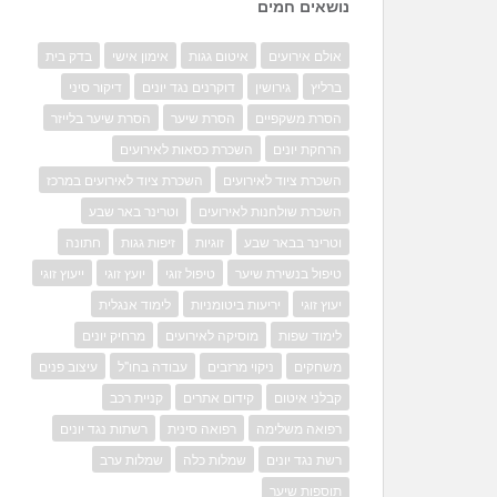
נושאים חמים
אולם אירועים
איטום גגות
אימון אישי
בדק בית
ברליץ
גירושין
דוקרנים נגד יונים
דיקור סיני
הסרת משקפיים
הסרת שיער
הסרת שיער בלייזר
הרחקת יונים
השכרת כסאות לאירועים
השכרת ציוד לאירועים
השכרת ציוד לאירועים במרכז
השכרת שולחנות לאירועים
וטרינר באר שבע
וטרינר בבאר שבע
זוגיות
זיפות גגות
חתונה
טיפול בנשירת שיער
טיפול זוגי
יועץ זוגי
ייעוץ זוגי
יעוץ זוגי
יריעות ביטומניות
לימוד אנגלית
לימוד שפות
מוסיקה לאירועים
מרחיק יונים
משחקים
ניקוי מרזבים
עבודה בחו"ל
עיצוב פנים
קבלני איטום
קידום אתרים
קניית רכב
רפואה משלימה
רפואה סינית
רשתות נגד יונים
רשת נגד יונים
שמלות כלה
שמלות ערב
תוספות שיער