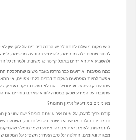
היש מקום מושלם לחתונה? יש הרבה דיבורים על לוקיישן לאי
לבחור שמלת כלה מדהימה, להפתיע בהופעה מרשימה, לייבא 
ולהשביע את האורחים באוכל קייטרינג משובח, ולמרות כל הד
כמה מסיבות ואירועים כבר נהרסו בעבר משום שהתקבלה החל
אפשר להיות מופתעים בעקבות דברים בלתי צפויים, אי התאמ
שתדעו רק כשהאירוע יתחיל – אם לא תעשו בדיקה מעמיקה קו
שתעברו על המידע שכאן במטרה לוודא שאתם בוחרים את הטו
מעוניינים במידע על ארגון חתונות?
קודם צריך לדעת, על איזה אירוע אתם בונים? ישנו שוני בין חת
חגיגת יום הולדת או אירוע רישמי. בשביל חתונה, משתלם שיה
להתרגשות. לעומת זאת אם זהו אירוע רשמי מומלץ שהמיקום 
מצגות ונאומים. החלטה על טיב האירוע תשפיע על המקום ש