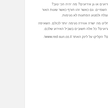
עים או גן אירועים? מה יהיה הכי טוב?
השמיים. גם כאשר זהו חורף כאשר שעות האור
צלח ולמנוע הפתעות לא נעימות.
יט מה ישרה אווירה נעימה יותר לכולם. השאיפה
רועים? כל אלה חשובים בשביל האירוע שלכם.
חושבים שאתם זקוקים ליותר מידע ולקבל עצות וטיפים נוספים? הקליקו על לינק האתר www.red-sun.co.il/