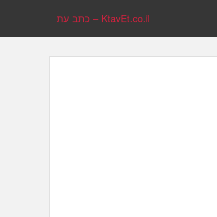
KtavEt.co.il – כתב עת