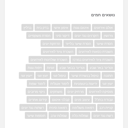
נושאים חמים
אולם אירועים
איטום גגות
אימון אישי
בדק בית
ברליץ
גירושין
דוקרנים נגד יונים
דיקור סיני
הסרת משקפיים
הסרת שיער
הסרת שיער בלייזר
הרחקת יונים
השכרת כסאות לאירועים
השכרת ציוד לאירועים
השכרת ציוד לאירועים במרכז
השכרת שולחנות לאירועים
וטרינר באר שבע
וטרינר בבאר שבע
זוגיות
זיפות גגות
חתונה
טיפול בנשירת שיער
טיפול זוגי
יועץ זוגי
ייעוץ זוגי
יעוץ זוגי
יריעות ביטומניות
לימוד אנגלית
לימוד שפות
מוסיקה לאירועים
מרחיק יונים
משחקים
ניקוי מרזבים
עבודה בחו"ל
עיצוב פנים
קבלני איטום
קידום אתרים
קניית רכב
רפואה משלימה
רפואה סינית
רשתות נגד יונים
רשת נגד יונים
שמלות כלה
שמלות ערב
תוספות שיער