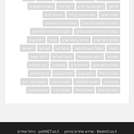
גירושין
דוקרנים נגד יונים
דיקור סיני
הסרת משקפיים
הסרת שיער
הסרת שיער בלייזר
הרחקת יונים
השכרת כסאות לאירועים
השכרת ציוד לאירועים
השכרת ציוד לאירועים במרכז
השכרת שולחנות לאירועים
וטרינר באר שבע
וטרינר בבאר שבע
זוגיות
זיפות גגות
חתונה
טיפול בנשירת שיער
טיפול זוגי
יועץ זוגי
ייעוץ זוגי
יעוץ זוגי
יריעות ביטומניות
לימוד אנגלית
לימוד שפות
מוסיקה לאירועים
מרחיק יונים
משחקים
ניקוי מרזבים
עבודה בחו"ל
עיצוב פנים
קבלני איטום
קידום אתרים
קניית רכב
רפואה משלימה
רפואה סינית
רשתות נגד יונים
רשת נגד יונים
שמלות כלה
שמלות ערב
תוספות שיער
BashrO.co.il - שדרוג אתרים מהימן
poliNET.co.il - ניהול אתרים