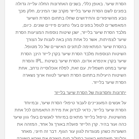
הסרת שיער. באופן כללי, בשנים האחרונות החלה עלייה גדולה
בפונים לשם הסרת שיער בלייזר מקרב שני המינים, חלק מכך
נובע מהשיפורים והחידושים שחלו בתחום הסרת השיער
המאפשרים לטפל בפונים בעלי נתונים פיזיים שונים. כיום,
מלבד הסרת שיער בלייזר, ישנן שיטות נוספות המציעות הסרת
שיער לצמיתות, אשר כל אחת מהן באה לענות על הצורך
בהסרת שיער המתאימה לנתונים האישיים של כל מטופל.
השיטות הנוספות מלבד הסרת שיער בקרן לייזר הינן: הסרת
שיער בקרן אינפרא אדום, הסרת שיער בשיטת ,IPL והסרת
שיער במחט חשמלית. עם זאת, לפלח אוכלוסייה נרחב, אחת
השיטות היעילות בתחום הסרת השיער לטווח ארוך נשארה
הסרת שיער בלייזר.
יתרונות וחסרונות של הסרת שיער בלייזר
על אנשים המעוניינים לעבור טיפולי הסרת שיער, ובמיוחד
הסרת שיער בלייזר, כדאי לבדוק את מידת התאמתם לכל אחת
מהשיטות. טיפול בלייזר מתאים במיוחד לאנשים בעלי גוון שיער
כהה ועור בהיר. קרן הלייזר פועלת באורך גל אחד, המזהה את
השערות כשהן מנוגדות לגוון עור הגוף. דבר זה חיוני, מאחר
והלייזר משתמש בשיער כמוליך חום השורף את שורש השערה