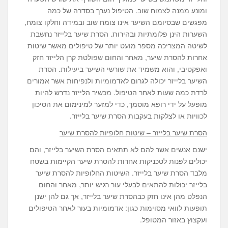
ומונע ממנה לצמוח שוב. הטיפול נערך בסדרה של כמה
מפגשים שבסיומם השיער אינו צומח שוב ובמידה וחלקו צומח,
השערות הינן פלומתיות ובהירות. הסרת שיער בלייזר נחשבת
לשיטה המצריכה מספר מועט יותר של טיפולים מאשר שיטות
אחרות להסרת שיער, מאחר והחום שפולטת קרן הלייזר חזק
ואפקטיבי, והוא משמיד את שורשי השיער ביעילות. הסרת
השיער בלייזר יכולה לגרום לאדמומיות ולנפיחות אשר אמורים
לרדת כמה שעות לאחר הטיפול. מכשיר הלייזר נדרש להיות
מופעל על ידי רופא מוסמך, כדי למזער למינימום את הסיכון
לכוויות או לצלקות בעקבות הסרת שיער בלייזר.
הסרת שיער בלייזר – שיטות חלופיות להסרת שיער
ישנם אנשים אשר להם לא תתאים הסרת השיער בלייזר, והם
יכולים לפנות לטכניקות אחרות להסרת שיער הקיימות בשטח
מלבד הסרת שיער בלייזר. השיטות החלופיות להסרת שיער
בלייזר יכולות להתאים לבעלי עור רגיש יותר, מאחר והחום
הנפלט מהן אינו חזק כבהסרת שיער בלייזר, אך גם להן ישנן
תופעות לוואי מסוימות כגון: אדמומיות בעור לאחר הטיפולים
ועקצוץ באזור המטופל.