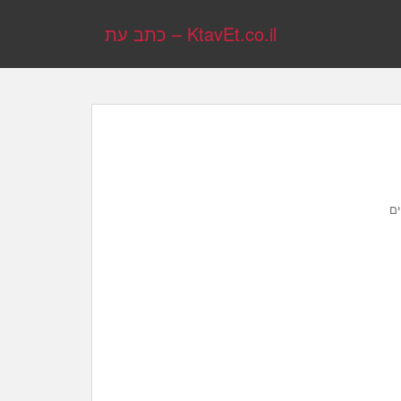
KtavEt.co.il – כתב עת
ים