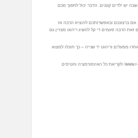
שבה יש ילדים קטנים. הדבר יכול לחסוך מכם
, אם ברצונכם ובאפשרותכם להוציא הרבה אז
זאת הרבה פעמים די קל להשיג ריהוט מצויין גם
רו מפעלים וריהוט יד שנייה – כך תוכלו למצוא
מעוניינים לדעת עוד בנושא שולחנות סלון? גילשו לאתר www.r-t.co.il/ לקריאת כל האינפורמציה והטיפים