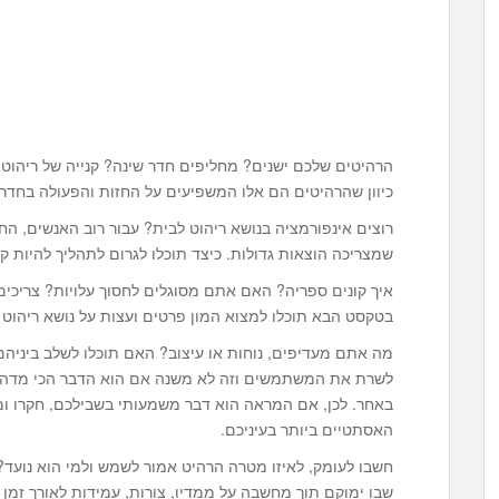
הרהיטים שלכם ישנים? מחליפים חדר שינה? קנייה של ריהוט 
כיוון שהרהיטים הם אלו המשפיעים על החזות והפעולה בחדר
רוצים אינפורמציה בנושא ריהוט לבית? עבור רוב האנשים, הח
שמצריכה הוצאות גדולות. כיצד תוכלו לגרום לתהליך להיות קל
איך קונים ספריה? האם אתם מסוגלים לחסוך עלויות? צריכים 
בטקסט הבא תוכלו למצוא המון פרטים ועצות על נושא ריהוט 
מה אתם מעדיפים, נוחות או עיצוב? האם תוכלו לשלב ביניהם
לשרת את המשתמשים וזה לא משנה אם הוא הדבר הכי מדהים 
באחר. לכן, אם המראה הוא דבר משמעותי בשבילכם, חקרו ומ
האסתטיים ביותר בעיניכם.
חשבו לעומק, לאיזו מטרה הרהיט אמור לשמש ולמי הוא נוע
שבו ימוקם תוך מחשבה על ממדיו, צורות, עמידות לאורך זמן 