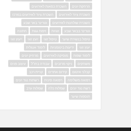
הרחקת יונים
השכרת כסאות לאירועים
השכרת ציוד לאירועים
השכרת ציוד לאירועים במרכז
השכרת שולחנות לאירועים
וטרינר באר שבע
וטרינר בבאר שבע
זוגיות
זיפות גגות
חתונה
טיפול בנשירת שיער
טיפול זוגי
יועץ זוגי
ייעוץ זוגי
יעוץ זוגי
יריעות ביטומניות
לימוד אנגלית
לימוד שפות
מוסיקה לאירועים
מרחיק יונים
משחקים
ניקוי מרזבים
עבודה בחו"ל
עיצוב פנים
קבלני איטום
קידום אתרים
קניית רכב
רפואה משלימה
רפואה סינית
רשתות נגד יונים
רשת נגד יונים
שמלות כלה
שמלות ערב
תוספות שיער