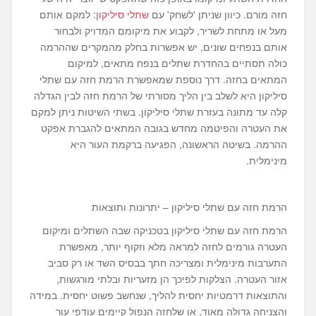
חזה מורם. כיוון שניתן 'לשחק' עם
שתלי סיליקון
: למקם אותם
מעל או מתחת לשריר, לקבוע את מיקומם המדויק ולבחור
אותם בנפחים שונים, יש אפשרות בחלק מהמקרים שההרמה
כולה תסתיים בהחדרת שתלים בנפח מתאים, למיקום
המתאים בחזה. דרך נוספת שמאפשרת הרמת חזה עם שתלי
סיליקון היא לשלב בין הליך מסורתי של הרמת חזה לבין הגדלה
קלה עד מתונה בעזרת שתלי סיליקון. בשתי השיטות ניתן למקם
את העטרה והפיטמה מחדש בגובה המתאים להגברת אפקט
ההרמה. בשיטה הראשונה, הפגיעה ברקמת העור היא
מינימלית.
הרמת חזה עם שתלי סיליקון – יתרונות ותוצאות
הרמת חזה עם שתלי סיליקון בטכניקה שבה השתלים ומיקום
העטרה גורמים לחזה למראה מלא וזקוף יותר, מאפשרת
התערבות מינימלית ומצריכה חתך בבסיס השד או רק סביב
אזור העטרה. הצלקות לפיכך הן מזעריות ובלתי מורגשות,
והתוצאות דרמטיות יחסית להליך, שנחשב פשוט יחסית. במידה
והצניחה גדולה מאוד, או שלחזה הנפול קיימים עודפי עור