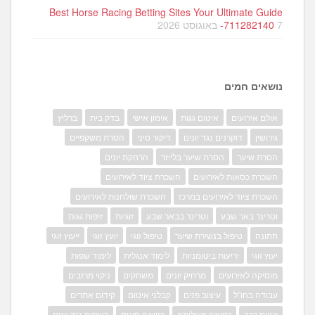
Best Horse Racing Betting Sites Your Ultimate Guide
7 באוגוסט 2026
-711282140
נושאים חמים
אולם אירועים
איטום גגות
אימון אישי
בדק בית
ברליץ
גירושין
דוקרנים נגד יונים
דיקור סיני
הסרת משקפיים
הסרת שיער
הסרת שיער בלייזר
הרחקת יונים
השכרת כסאות לאירועים
השכרת ציוד לאירועים
השכרת ציוד לאירועים במרכז
השכרת שולחנות לאירועים
וטרינר באר שבע
וטרינר בבאר שבע
זוגיות
זיפות גגות
חתונה
טיפול בנשירת שיער
טיפול זוגי
יועץ זוגי
ייעוץ זוגי
יעוץ זוגי
יריעות ביטומניות
לימוד אנגלית
לימוד שפות
מוסיקה לאירועים
מרחיק יונים
משחקים
ניקוי מרזבים
עבודה בחו"ל
עיצוב פנים
קבלני איטום
קידום אתרים
קניית רכב
רפואה משלימה
רפואה סינית
רשתות נגד יונים