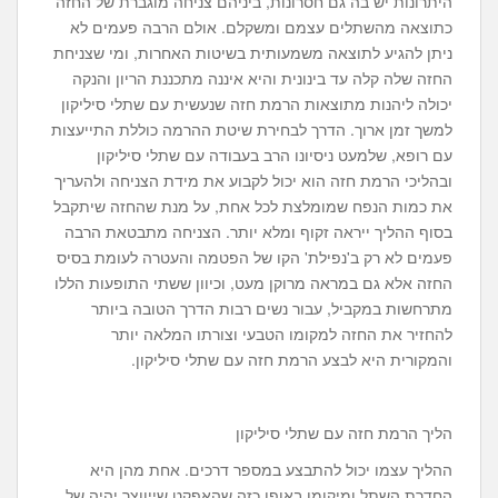
היתרונות יש בה גם חסרונות, ביניהם צניחה מוגברת של החזה
כתוצאה מהשתלים עצמם ומשקלם. אולם הרבה פעמים לא
ניתן להגיע לתוצאה משמעותית בשיטות האחרות, ומי שצניחת
החזה שלה קלה עד בינונית והיא איננה מתכננת הריון והנקה
יכולה ליהנות מתוצאות הרמת חזה שנעשית עם שתלי סיליקון
למשך זמן ארוך. הדרך לבחירת שיטת ההרמה כוללת התייעצות
עם רופא, שלמעט ניסיונו הרב בעבודה עם שתלי סיליקון
ובהליכי הרמת חזה הוא יכול לקבוע את מידת הצניחה ולהעריך
את כמות הנפח שמומלצת לכל אחת, על מנת שהחזה שיתקבל
בסוף ההליך ייראה זקוף ומלא יותר. הצניחה מתבטאת הרבה
פעמים לא רק ב'נפילת' הקו של הפטמה והעטרה לעומת בסיס
החזה אלא גם במראה מרוקן מעט, וכיוון ששתי התופעות הללו
מתרחשות במקביל, עבור נשים רבות הדרך הטובה ביותר
להחזיר את החזה למקומו הטבעי וצורתו המלאה יותר
והמקורית היא לבצע הרמת חזה עם שתלי סיליקון.
הליך הרמת חזה עם שתלי סיליקון
ההליך עצמו יכול להתבצע במספר דרכים. אחת מהן היא
החדרת השתל ומיקומו באופן כזה שהאפקט שייווצר יהיה של