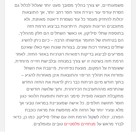
משמעותיים, יש צורך בהליך מסובך מעט יותר שעלול לכלול גם
הסרת עודפי עור ויצירת אזור תפר רחב יותר, אך התוצאות
יכולות להחזיק מעמד כל עוד נשמרת דיאטה מאוזנת, ולא
מתוכננים הריונות והנקות. היתרונות בביצוע הרמת חזה
בתוספת שתלי סיליקון, או כאשר השתלים הם חלק מההליך,
הם בטיחותו של החומר וגמישותו הרבה – כיום ניתן להשיג
שתלים באחוזי רכות שונים, בצורות שונות ואף כאלו שאינם
מפריעים לביצוע בדיקות רפואיות רוטיניות באזור החזה. לאחר
הרמת חזה בשיטה זו יש צורך במנוחה ובלבישת חזייה מיוחדת,
ששומרת על המקום, מונעת נפיחויות, מייצבת את השתל
ומזרזת את תהליך הריפוי והתוצאות אינן מאחרות להגיע –
בתוך חודש מיום הניתוח כבר ניתן לראות את החזה החדש
שהתרפא מההתערבות הכירורגית, ותוך שלושה חודשים
מתקבלת תוצאה סופית: סימני הניתוח ותופעות הלוואי כגון
חוסר תחושה חולפים. כל אישה שמעוניינת במראה טבעי אך
מלא וצעיר יותר של החזה ולא מחפשת את מראה כוכבת
הפורנו, יכולה לשקול הרמת חזה עם שתלי סיליקון. כמו כן, כדאי
לברר מראש על
מנתחים פלסטיים
טובים ומומלצים.