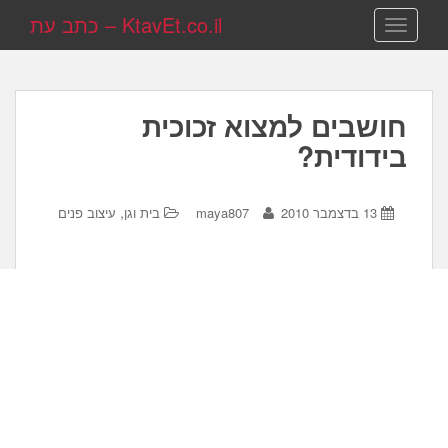
KtavEt.co.il – כתב עת
TOGGLE NAVIGATION
חושבים למצוא זכוכית
בידודית?
,
13 בדצמבר 2010
maya807
בית וגן
עיצוב פנים