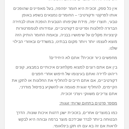
אין כל ספק, זכוכית היא חומר יפהפה, בעל מאפיינים שהופכים
אותו לפרקטי ודקורטיבי – החומרים נמצאים בשפע באופן
טבעי, תוצרו יפה, מידת שקיפותו הטבעית הופכת אותו לבחירה
הברורה לחלונות ופריטים דקורטיביים, עמידותו לטמפרטורות
קיצוניות מקלים על שימושיו בבניה, ובאמת החומר הותיק הזה
מוצא לעצמו יותר ויותר מקום בבתינו, במשרדים ובאזורי הבילוי
שלנו.
מחפשים כיור זכוכית? אתם לא היחידים!
בין אם אתם רוצים למצוא מקלחונים איכותיים במבצע, קונים
ריהוט לדירה ואתם בעיצומו של חיפוש אחרי חפצים
דקורטיביים, אם אתם חייבים להחליף את החלונות או לתקן את
הקיימים, להחליף זגוגית פגומה או להשקיע בפיסול מודרני,
אתם צריכים משווקי ויצרני זכוכית.
מספר פרטים בתחום שרותי זגגות:
כמו במוצרים אחרים, בזכוכית ישנן דרגות איכות שונות. הדרך
הבטוחה ביותר לברר שבידכם מוצר ברמה גבוהה היא לבקש
לראות אם זה בא עם תו תקן בינלאומי.