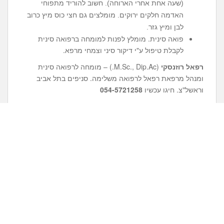
(שעה אחת אחרי הארוחה). חשוב להוריד מתפוחי
האדמה חלקים ירוקים. מומלצים גם חצי כוס מיץ כרוב
לבן ומיץ גזר.
פואה סינית. מומלץ לפנות למומחה ברפואה סינית
לקבלת טיפול ע"י דיקור סיני וצמחי מרפא.
רפאל רוזנסקי
(M.Sc., Dip.Ac.) – מומחה לרפואה סינית
ומנהל מרפאת רפאל לרפואה משלימה. סניפים בתל אביב
וראשל"צ. חיגו עכשיו
054-5721258