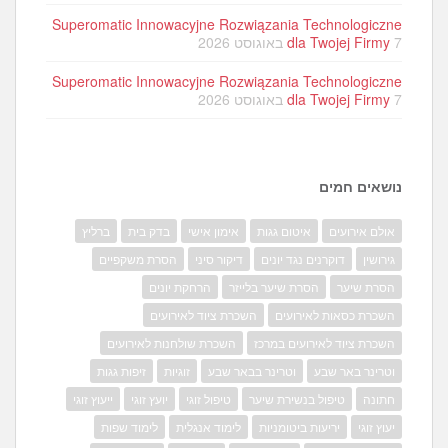
Superomatic Innowacyjne Rozwiązania Technologiczne
7 באוגוסט 2026
dla Twojej Firmy
Superomatic Innowacyjne Rozwiązania Technologiczne
7 באוגוסט 2026
dla Twojej Firmy
נושאים חמים
אולם אירועים
איטום גגות
אימון אישי
בדק בית
ברליץ
גירושין
דוקרנים נגד יונים
דיקור סיני
הסרת משקפיים
הסרת שיער
הסרת שיער בלייזר
הרחקת יונים
השכרת כסאות לאירועים
השכרת ציוד לאירועים
השכרת ציוד לאירועים במרכז
השכרת שולחנות לאירועים
וטרינר באר שבע
וטרינר בבאר שבע
זוגיות
זיפות גגות
חתונה
טיפול בנשירת שיער
טיפול זוגי
יועץ זוגי
ייעוץ זוגי
יעוץ זוגי
יריעות ביטומניות
לימוד אנגלית
לימוד שפות