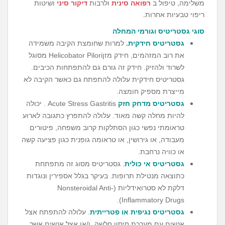
משלימה, טיפול ב
רפואה סינית
ולרבות
דיקור סיני
ושיטות
ריפוי טבעיות אחרות.
סוגי גסטריטיס וגורמי המחלה
גסטריטיס חידקית
.
למרות שחומצת הקיבה משמידה
את רוב המזהמים, חידק מזןHelicobator Pilori מסוגל
לשרוד ולהזיק. חידק זה גורם גם להתפתחות הכיבים.
גסטריטיס חידקית עלולה להתפתח גם כאשר הקיבה לא
מייצרת מספיק חומצה.
גסטריטיס מדחק
חזק
Acute Stress Gastritis . יכולה
להיות מחלה קשה מאוד. עלולה להתפרץ כתגובה לארוע
טראומתי נפשי כגון הסתלקות קרוב משפחה, פיטורים
מעבודה, או גירושין, או טראומה גופנית כגון פציעה קשה
או כוויה נרחבת.
גסטריטיס אי כולית
. גסטריטיס מסוג זה מתפתחת
כתוצאה מנטילת תרופות. בעיקר בגלל אספירין ונוגדות
דלקת לא סטרואידליות (Nonsteroidal Anti-
Inflammatory Drugs).
גסטריטיס נגיפית או פטרייתית
. עלולה להתפתח אצל
אנשים עם מערכת חיסון חלשה, ו/או אצל אנשים אשר