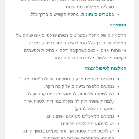
סובלים ממחלות ממושכות.
גסטריטיס ניוונית
. מחלת הקשישים בדרך כלל.
תסמינים
התסמינים של מחלת גסטריטיס משתנים לפי סוגים שונים של
המחלה אך בדרך כלל הם: • רגישות יתר בקיבה, כאבים,
אי-נוחות וגזים. • כאב כשהקיבה ריקה. • בחילות ולפעמים
הקאות. • שלשול. • לפעמים פריחה בעור.
המלצות לטיפול עצמי
נמנעים משתיית מרקים משקיות ואכילת "אוכל מהיר".
נמנעים מלפצח גרעינים על קיבה ריקה.
אין לשתות אלכוהול, להימנע משתיית קפה וקולה.
(למרות ששתיית קולה מקלה במיידית, לטווח ארוך
משקה זה עלול להזיק)
נמנעים ממאכלים מטוגנים ושמנוניים.
יש להימנע מתבלינים חריפים.
יש לאכול מנות קטנות אך יותר פעמים במשך היום.
להימנע מהפסקות ארוכות בין הארוחות.