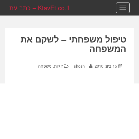
KtavEt.co.il – כתב עת
TOGGLE NAVIGATION
טיפול משפחתי – לשקם את
המשפחה
,
15 ביוני 2010
shosh
זוגיות
משפחה