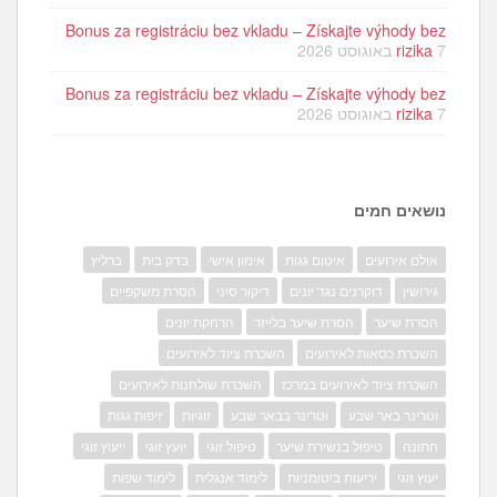
Bonus za registráciu bez vkladu – Získajte výhody bez
7 באוגוסט 2026
rizika
Bonus za registráciu bez vkladu – Získajte výhody bez
7 באוגוסט 2026
rizika
נושאים חמים
אולם אירועים
איטום גגות
אימון אישי
בדק בית
ברליץ
גירושין
דוקרנים נגד יונים
דיקור סיני
הסרת משקפיים
הסרת שיער
הסרת שיער בלייזר
הרחקת יונים
השכרת כסאות לאירועים
השכרת ציוד לאירועים
השכרת ציוד לאירועים במרכז
השכרת שולחנות לאירועים
וטרינר באר שבע
וטרינר בבאר שבע
זוגיות
זיפות גגות
חתונה
טיפול בנשירת שיער
טיפול זוגי
יועץ זוגי
ייעוץ זוגי
יעוץ זוגי
יריעות ביטומניות
לימוד אנגלית
לימוד שפות