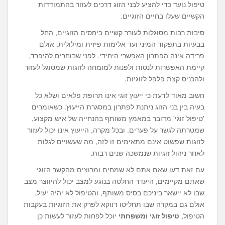
טיפול נועד כדי להציע לבני הזוג דרכים לעזור בהתמודדות
הקשיים שעלו בחיים הזוגיים.
סיבות רבות מסוגלות לעורר קשיים ביחסים הזוגיים, החל
בבעיות בתפקוד המיני ועד אלימות פיזית ומילולית. אולם
פרידה אינה הפתרון האפשרי היחידי. לפני שבוחרים להיפרד,
קיימת האפשרות לנסות ולפנות למומחה לזוגות שמסוגל לעזור
ולהכניס קצת פלפל לזוגיות.
חשוב מאוד לדעת כי ייעוץ זוגי אינו תרופת פלאים ושלא כל
בעיה בין בני הזוג ניתנת לפתרון במסגרת הייעוץ. כשאומרים
'טיפול זוגי' מדובר במאמץ משותף בהנחייה של איש מקצוע,
שמטרתה לגשר על פערים. ובכל מקרה, הייעוץ אינו יכול לעזור
לזוגות שפשוט אינם מתאימים זו לזה, מה שעשויים לגלות
לאחר ניהול זוגיות שנמשכה שנים רבות.
עם זאת דעו שאם אתם לא שמחים ומרוצים מהקשר הזוגי
שאתם מקיימים, היעדר החלטה בנוגע למצב יכול להיווצר מצב
שבו לא יישאר ביניכם בסיס משותף, והטיפול לא יהיה יעיל.
אולם גם במקרה שבו תחליטו דווקא לפרק את הזוגיות בעקבות
הטיפול,
טיפול זוגי ומשפחתי
יוכל לפחות לעזור לעשות כן