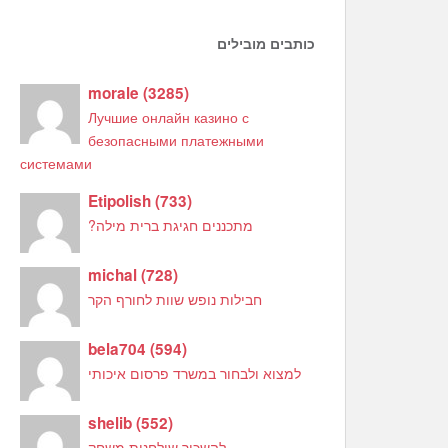
כותבים מובילים
morale
(
3285
)
Лучшие онлайн казино с
безопасными платежными
системами
Etipolish
(
733
)
מתכננים חגיגת ברית מילה?
michal
(
728
)
חבילות נופש שוות לחורף הקר
bela704
(
594
)
למצוא ולבחור במשרד פרסום איכותי
shelib
(
552
)
להשכיר שולחנות משחק