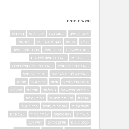
נושאים חמים
אולם אירועים
איטום גגות
אימון אישי
בדק בית
ברליץ
גירושין
דוקרנים נגד יונים
דיקור סיני
הסרת משקפיים
הסרת שיער
הסרת שיער בלייזר
הרחקת יונים
השכרת כסאות לאירועים
השכרת ציוד לאירועים
השכרת ציוד לאירועים במרכז
השכרת שולחנות לאירועים
וטרינר באר שבע
וטרינר בבאר שבע
זוגיות
זיפות גגות
חתונה
טיפול בנשירת שיער
טיפול זוגי
יועץ זוגי
ייעוץ זוגי
יעוץ זוגי
יריעות ביטומניות
לימוד אנגלית
לימוד שפות
מוסיקה לאירועים
מרחיק יונים
משחקים
ניקוי מרזבים
עבודה בחו"ל
עיצוב פנים
קבלני איטום
קידום אתרים
קניית רכב