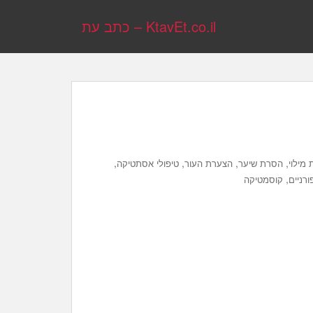
KtavEt.co.il – כתב עת
,
,
,
,
 מילוי
הסרת שיער
הצערת העור
טיפולי אסתטיקה
,
ורניים
קוסמטיקה