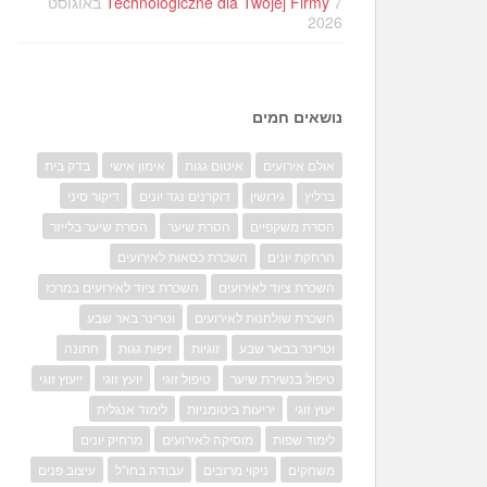
Technologiczne dla Twojej Firmy
7 באוגוסט
2026
נושאים חמים
אולם אירועים
איטום גגות
אימון אישי
בדק בית
ברליץ
גירושין
דוקרנים נגד יונים
דיקור סיני
הסרת משקפיים
הסרת שיער
הסרת שיער בלייזר
הרחקת יונים
השכרת כסאות לאירועים
השכרת ציוד לאירועים
השכרת ציוד לאירועים במרכז
השכרת שולחנות לאירועים
וטרינר באר שבע
וטרינר בבאר שבע
זוגיות
זיפות גגות
חתונה
טיפול בנשירת שיער
טיפול זוגי
יועץ זוגי
ייעוץ זוגי
יעוץ זוגי
יריעות ביטומניות
לימוד אנגלית
לימוד שפות
מוסיקה לאירועים
מרחיק יונים
משחקים
ניקוי מרזבים
עבודה בחו"ל
עיצוב פנים