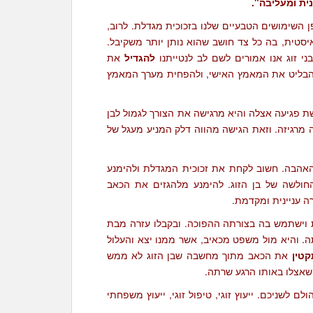
ית ומעליבה".
ן השימושים הטבעיים שלנו בזכוכית מגדלת. לרוב,
טית, בה כל צד חושב שהוא נותן יותר משקיבל.
ני זוג אנו אמורים לשם לב לנטייתנו
להגדיל
את
להבליט את המאמץ האישי, ולהפחית מערך המאמץ
ת פגיעה אצלה והיא מרגישה את הצורך לגמול לבן
 מרגיזה. וזאת הגישה מהווה דלק המניע מעגל של
ת האהבה. חשוב לקחת את זכוכית המגדלת ולהימנע
ולשה של בן הזוג. להימנע מלהגזים את הכאב
 עניינית ומקדמת.
 וישתמש בה בצורתה ההפוכה. ובקבלו עזרה מבת
. והיא מול משפט מכאיב, אשר ממנו יצא והעלול
קטין
את הכאב מתוך מחשבה שבן הזוג לא ממש
שאצלו באותו הרגע שרתה.
 לשניכם. ייעוץ זוגי, טיפול זוגי, ייעוץ משפחתי