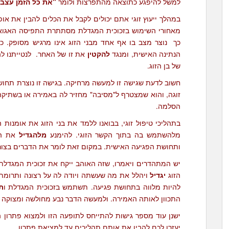
למשל להיפגע כתוצאה מהתפרצות ולומר
"את כל הזמן עצבנ
במהלך ייעוץ זוגי אתם יכולים לקבל את הכלים להבין את אופ
מאחורי השימוש בזכוכית המגדלת מסתתרת התפיסה האגואיס
כך נוצר מצב בו אף אחד מבני הזוג אינו מרגיש מסופק. כב
הנתינה האישית, ומנגד
להקטין
את זו של האחר. לנטייתנו 
של בן הזוג.
חשוב לדעת שגישה זו למעשה מרחיקה. בגישה זו נוצרת תחוש
זוגה, והוא שמצטרף ל"מסיבה" מחזיר לה באמירה או בשתיקה
הסלמה.
בתהליכי טיפול זוגי, בבואנו ללמד את בני הזוג את אומנו
מלהשתמש בה בתוך הקשר הזוגי. להימנע
מלהגדיל
את הח
ותחושת הפגיעה האישית. במקום זאת לומר את הדברים בצורה
יש המתהדרים ויאמרו, שזה האוהב ייקח את זכוכית המגדלת
הזוג
יגדיל
ויהלל את מה שעשתה ויודה לה על רצונה ותרומתה
להיות מלווה בתחושת פגיעה. תשתמש בזכוכית המגדלת ו
ת
התכוון לאותה האמירה. ולמעשה הדבר נבע מחולשה ומצוקה 
ישנן עוד מספר גישות להתייחס לתופעה הזו ולמצוא פתרון הולם
יעזרו לכם להבין את אותם תהליכים עד למציאת פתרון.