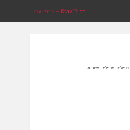
KtavEt.co.il – כתב עת
,
טיפולים, מטפלים
משפחה