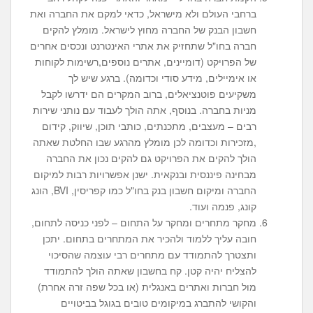
ברחבי העולם ולא מישראל, כדאי למקם את החברה ואת
חשבון הבנק של החברה מחוץ לישראל. מומלץ להקים
חברה בחו"ל שתחזיק את אתרי האינטרנט ונכסים אחרים
של הפרויקט (דומיינים, אתרים נוספים,רשימות לקוחות
או אימיילים, מידע סודי וכדומה). ברגע שיש לך
משקיעים פוטנציאלים, ברוב המקרים הם ידרשו לקבל
מניות בחברה. בנוסף, אתה הולך לעבוד עם נותני שירות
רבים – מעצבים, מתכנתים, כותבי תוכן, שיווק, קידום
,מזכירות וכדומה לכן מומלץ מהרגע שבו החלטת שאתה
הולך להקים את הפרויקט גם להקים נכון את החברה
מבחינה פיננסית ובנקאית. ישנן אפשרויות רבות למיקום
החברה ומיקום חשבון בנק בחו"ל כמו קפריסין, BVI, הונג
קונג, פנמה ועוד.
מחקר מתחרים ומחקר על התחום – לפני כניסה לתחום,
חובה עליך ללמוד ולהכיר את המתחרים בתחום. יתכן
ותצטרך להתמודד עם מתחרים רבי עוצמה שהסיכוי
להצליח יהיה קטן. קח בחשבון שאתה הולך להתמודד
מול חברות ואתרים באנגלית (או בכל שפה זרה אחרת)
והקושי להתברג במיקומים טובים בגוגל בביטויים