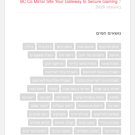
BC.Co Mirror Site Your Gateway to Secure Gaming
7
באוגוסט 2026
נושאים חמים
אולם אירועים
איטום גגות
אימון אישי
בדק בית
ברליץ
גירושין
דוקרנים נגד יונים
דיקור סיני
הסרת משקפיים
הסרת שיער
הסרת שיער בלייזר
הרחקת יונים
השכרת כסאות לאירועים
השכרת ציוד לאירועים
השכרת ציוד לאירועים במרכז
השכרת שולחנות לאירועים
וטרינר באר שבע
וטרינר בבאר שבע
זוגיות
זיפות גגות
חתונה
טיפול בנשירת שיער
טיפול זוגי
יועץ זוגי
ייעוץ זוגי
יעוץ זוגי
יריעות ביטומניות
לימוד אנגלית
לימוד שפות
מוסיקה לאירועים
מרחיק יונים
משחקים
ניקוי מרזבים
עבודה בחו"ל
עיצוב פנים
קבלני איטום
קידום אתרים
קניית רכב
רפואה משלימה
רפואה סינית
רשתות נגד יונים