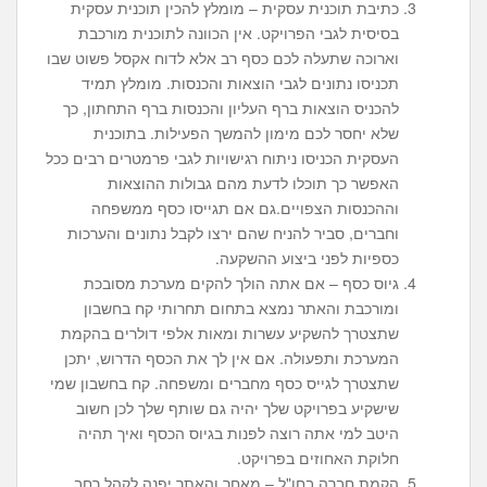
כתיבת תוכנית עסקית – מומלץ להכין תוכנית עסקית
בסיסית לגבי הפרויקט. אין הכוונה לתוכנית מורכבת
וארוכה שתעלה לכם כסף רב אלא לדוח אקסל פשוט שבו
תכניסו נתונים לגבי הוצאות והכנסות. מומלץ תמיד
להכניס הוצאות ברף העליון והכנסות ברף התחתון, כך
שלא יחסר לכם מימון להמשך הפעילות. בתוכנית
העסקית הכניסו ניתוח רגישויות לגבי פרמטרים רבים ככל
האפשר כך תוכלו לדעת מהם גבולות ההוצאות
וההכנסות הצפויים.גם אם תגייסו כסף ממשפחה
וחברים, סביר להניח שהם ירצו לקבל נתונים והערכות
כספיות לפני ביצוע ההשקעה.
גיוס כסף – אם אתה הולך להקים מערכת מסובכת
ומורכבת והאתר נמצא בתחום תחרותי קח בחשבון
שתצטרך להשקיע עשרות ומאות אלפי דולרים בהקמת
המערכת ותפעולה. אם אין לך את הכסף הדרוש, יתכן
שתצטרך לגייס כסף מחברים ומשפחה. קח בחשבון שמי
שישקיע בפרויקט שלך יהיה גם שותף שלך לכן חשוב
היטב למי אתה רוצה לפנות בגיוס הכסף ואיך תהיה
חלוקת האחוזים בפרויקט.
הקמת חברה בחו"ל – מאחר והאתר יפנה לקהל רחב