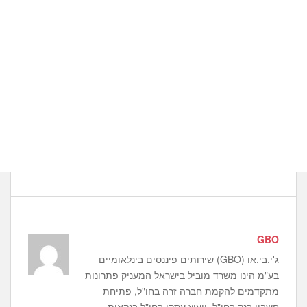
GBO
ג'י.בי.או (GBO) שירותים פיננסים בינלאומיים
בע"מ הינו משרד מוביל בישראל המעניק פתרונות
מתקדמים להקמת חברה זרה בחו"ל, פתיחת
חשבון בנק בחו"ל, ייעוץ עסקי בחו"ל,בנקאות