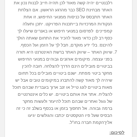
רלבנטיים יהיה קשה מאוד לכן תהיה חייב לבנות נכון את
האתר מבחינת SEO כבר מהרגע הראשון. אם הצלחת
האתר תתבסס על כניסות ממנועי החיפוש, זו אחת
הנקודות המרכזיות בייתכנות הפרויקט. יתכן ותעלה
קמפיינים לפרסום במנועי חיפוש או באנרים שיעלו לך
כסף רב לכן כדאי מאוד להכיר את התחום שאתה הולך
להיכנס. בלי ידע מוקדם, חבל לך על הזמן ועל הכסף.
שיווק האתר – שיווק האתר ברשת האינטרנט היא תורה
בפני עצמה. מיקומים אורגנים גבוהים במנועי החיפוש
בביטויים מובילים הינם הדרך להצלחה. חובה להכין
מחקר ביטוי מפתח. ישנם ביטויים מובילים בכל תחום
שיהיה לך מאוד קשה להתברג במיקומים טובים אבל יש
מאות ביטויים לונג טייל או זנב ארוך בעברית שבהם תוכל
להצליח. אתר את אותם ביטויים. יש כלים אינטרנטיים
של גוגל ואחרים שבהם תוכל להיעזר ולעשות מחקר
ברמה גבוהה. אל תחסוך בזמן או בכסף בשלב זה כי זה
הבסיס שעל פיו הטקסטים יכתבו והגולשים יגיעו
אליךהקמת חברה בחו"ל.
לסיכום
: