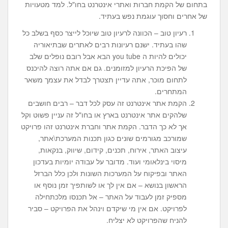
בתחום של הקמת חברות ואתרי אינטרנט בחו"ל. למד מטעויות
של אחרים וחסוך עוגמת נפש בעתיד.
רעיון טוב – הכוונה לרעיון טוב שיוכל לייצר כסף בשלב כל
שהו בעתיד. ישנם רעיונות רבים לאתרים שבתיאוריה
יכולים להיות ה you tube הבא אבל רובם נופלים שלב
של הפיכת הרעיון למזומנים. גם אם אתה רוצה להיכנס
לתחום מוכר, אתה עדיין תצטרך לבדל את עצמך משאר
המתחרים.
הקמת אתר אינטרנט זה עסק לכל דבר – רבים חושבים
שלהקים אתר אינטרנט בארץ או בחו"ל זה עניין פשוט וקל
אך לא כך הדבר. הקמת אתר וחברת אינטרנט זהו פרויקט
שמורכב מגורמים שונים כגון תכנות המערכת\אתר,
עיצוב האתר, אירוח, תכנים, קידום, שיווק, בנקאות,
מיסוי בינלאומי ועוד. מדובר על עבודה יומיות בעדכון
האתר ובפיקוח על המערכות השונות ולכן כלל הברזל
הראשון בנושא – אם אין לך או לשותפיך זמן נוסף או
מספיק זמן לעבוד על האתר – אל תכנסו מלכתחילה
לפרויקט. אם אין מי שיקדם וינהל את הפרויקט – סביר
להניח שהפרויקט לא יצליח.