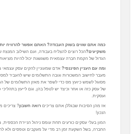
כמה אתם שווים בשוק העבודה? האתם אפשר להרוויח יותר?
משקיעים?
הכל רוצים להצליח בעבודה, ועם השילוב המנצח של 
הגדול של הקמת חברה עצמאית משגשגת יכול להיות מציאותי
ומה עם העניין הפיננסי?
אדם שמעוניין להקים עסק עצמאי מו
מעבר לחישוב המשכורות וגובה התשלומים שיש להעביר למסים
מסוגל לשמש כיועץ מס כדי לשפר את מאזן התשלומים של החב
של עסק כזה או אחר וכיצד יש לטפל בהן, וגם לייעץ בתהלי
ועסקית.
אז מהן הסיבות שבגללן אתם צריכים
רואה חשבון
? צריכים מ
הנכון!
המון בעלי עסקים כורעים תחת עומס ניהול הניירת הכספית,
החברה, בשל השקעת זמן רב מדי על מעקבים וטפסים ולא לה