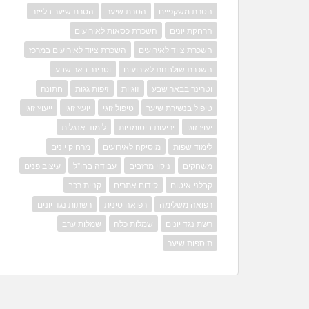
הסרת משקפיים
הסרת שיער
הסרת שיער בלייזר
הרחקת יונים
השכרת כסאות לאירועים
השכרת ציוד לאירועים
השכרת ציוד לאירועים במרכז
השכרת שולחנות לאירועים
וטרינר באר שבע
וטרינר בבאר שבע
זוגיות
זיפות גגות
חתונה
טיפול בנשירת שיער
טיפול זוגי
יועץ זוגי
ייעוץ זוגי
יעוץ זוגי
יריעות ביטומניות
לימוד אנגלית
לימוד שפות
מוסיקה לאירועים
מרחיק יונים
משחקים
ניקוי מרזבים
עבודה בחו"ל
עיצוב פנים
קבלני איטום
קידום אתרים
קניית רכב
רפואה משלימה
רפואה סינית
רשתות נגד יונים
רשת נגד יונים
שמלות כלה
שמלות ערב
תוספות שיער