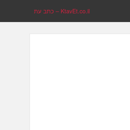
KtavEt.co.il – כתב עת