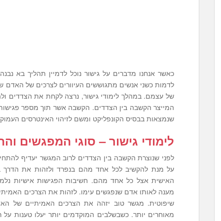
כאשר אנחנו מדברים על גישור נוכל לדמיין תהליך בא נבנה
לדמות כשני אנשים מתגוששים העיוורים לצרכים של האדם שא
של עצמם. במהלך לימודי גישור, נרצה לקחת את הצדדים ולה
המייצר הקשבה בין הצדדים. הקשבה אשר תוך מספר פגישו
שנמצאות בבסיס הקונפליקט ומשם לזיהוי האינטרסים העמוק
לימודי
גישור
–
סוגי
המפגשים
והת
לפני שנוצרת הקשבה בין הצדדים לרוב המגשר יעדיף להתחי
על מנת להקשיב לכל אחד מהם בנפרד ולזהות את הדרך ב
האישית אצל כל אחד מהם. חשיבות הפגישות אישיות נל
מענה לאותו אדם שנפגשים עימו. לזהות את הצרכים האמיתיי
שיפוטית. מגשר טוב יזהה את הצרכים האמיתיים של האד
מאוחרים יותר. כשבשלבים המוקדמים יותר יעלו טענות על רצ