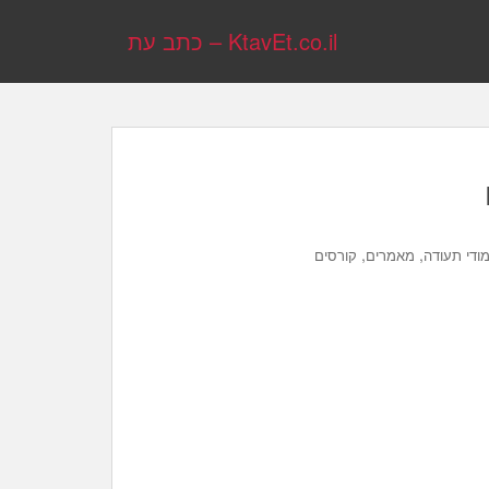
KtavEt.co.il – כתב עת
,
,
מודי תעודה
מאמרים
קורסים