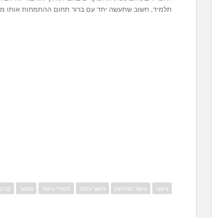
תלמיד, חשוב שתעשה יחד עם ברור תחום ההתמחות אותו מג
גישור
גישור לגירושין
גישור עסקי
לימודי גישור
מגשר
קורס 