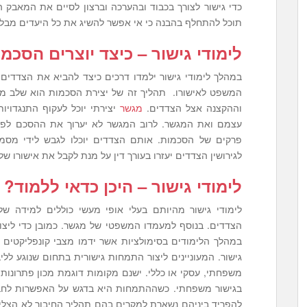
כדי גישור לצורך בכבוד ובהערכה וברצון לסיים את המאבק
תוכל להתחלף בהבנה כי אי אפשר להשיג את כל היעדים מבלי 
לימודי גישור
–
כיצד יוצרים הסכמה
במהלך לימודי גישור ילמדו דרכים כיצד להביא את הצדדים 
המשפט לאישורו. תהליך זה של יצירת הסכמות הוא שלב 
וההקצנה אצל הצדדים.
מגשר
יצירתי יוכל לעקוף התנגדוי
עצמם ואת המגשר. לרוב המגשר לא יערוך את ההסכם לפרטי
פרקים של הסכמות. אותם הצדדים יוכלו לגבש לידי מסמ
לגירושין הצדדים יעזרו בעורך דין על מנת לקבל את אישורו
לימודי גישור
–
היכן כדאי ללמוד
?
לימודי גישור מהיותם בעלי אופי מעשי כוללים למידה של
הצדדים. בנוסף למעמדו המשפטי של מגשר. כמובן כדי ליצו
במהלך הלימודים בסימולציות אשר ידמו מצבי קונפליקטים
גישור. המעוניינים ליצור התמחות גישורית בתחום שנוגע ללי
משפחתי, עסקי או כללי. ישנם מקומות דוגמת מכון פתרונות
בגישור משפחתי. כשההתמחות היא בדגש על האפשרות לחבר
להפריד ביניהם נשארת למקרים בהם תהליך החיבור לא הצליח