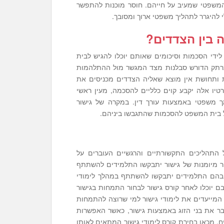
 המשפטי שמעיב על חייהם. חוסר מוכנות להתפשר
להיגרר לתהליך משפטי ארוך ומסובך.
 בין הצדדים
?
לידי הסכמות וסיכומים שאותם יוכלו להגיש לבית
מרתק הדורש סבלנות מצד המגשר מול ההתלהמות
ות ותחושת אין מוצא שאליה הצדדים מכניסים את
ו אלה יקבע קוים כלליים להסכמה, מעין ראשי
ך משפטי באמצעות עורך דין. במקרה של גישור
 של בית המשפט להסכמות שהתגבשו ביניהם.
 התהליכים התקשורתיים והרגשיים העוברים על
ר מיומנות של גישור יתבקשו התלמידים להשתתף
 בהם התלמידים יתבקשו להשתתף במהלך לימודי
בם יוכלו לאחר קורס גישור לבחור התמחות בגישור
 המייעדים את לימודי גישור למי שרוצה להתמחות
 את בני הזוג באמצעות גישור, כאשר האפשרות
. מכאן בחירת קורס לימודי גישור המתאים לאותו