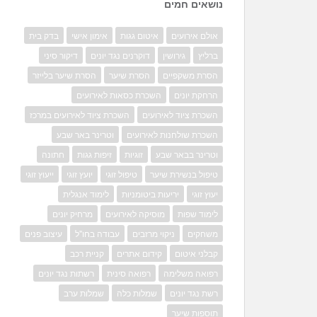
נושאים חמים
אולם אירועים
איטום גגות
אימון אישי
בדק בית
ברליץ
גירושין
דוקרנים נגד יונים
דיקור סיני
הסרת משקפיים
הסרת שיער
הסרת שיער בלייזר
הרחקת יונים
השכרת כסאות לאירועים
השכרת ציוד לאירועים
השכרת ציוד לאירועים במרכז
השכרת שולחנות לאירועים
וטרינר באר שבע
וטרינר בבאר שבע
זוגיות
זיפות גגות
חתונה
טיפול בנשירת שיער
טיפול זוגי
יועץ זוגי
ייעוץ זוגי
יעוץ זוגי
יריעות ביטומניות
לימוד אנגלית
לימוד שפות
מוסיקה לאירועים
מרחיק יונים
משחקים
ניקוי מרזבים
עבודה בחו"ל
עיצוב פנים
קבלני איטום
קידום אתרים
קניית רכב
רפואה משלימה
רפואה סינית
רשתות נגד יונים
רשת נגד יונים
שמלות כלה
שמלות ערב
תוספות שיער