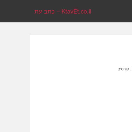
KtavEt.co.il – כתב עת
,
קורסים