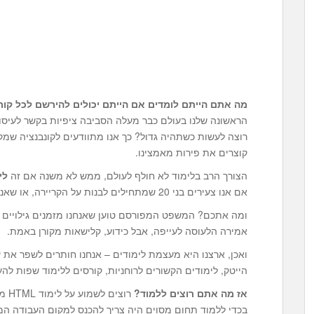
מה אתם הייתם לומדים אם הייתם יכולים להירשם לכל ק
רוצה לעשות כשתהיה גדול? כך אנו מתוודעים לקונבנציה שמק
קוצרים את פירות מאמצינו.
הצורך הרב בלימוד לא חולף לעולם, ממש לא משנה אם זה
לימ
אם אנו צעירים בני 20 שמתחילים לבנות על הקריירה, או שאנו רוצים לשבור שגרה וזקוקים לשינוי.
ומה אתכם? המשפט המפורסם טוען שאנחנו מזמנים גילויים ח
אמירה הלעוסה לעייפה, אבל כידוע, קלישאות מקורן באמת.
ואכן, ארצנו היא מעצמת לימודים – אנחנו חותרים לשפר את 
הייטק, לימודים הקשורים לרוחניות, קורסים ללימוד שפות להע
אז מה אתם רוצים ללמוד?
רוצ
בכדי ללמוד תחום מסוים היה צריך להכנס למקום העבודה ה