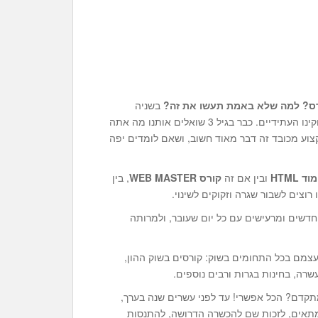
ורס? למה שלא באמת תעשו את זה?
בשניה
הראשונה שלנו בעולם כבר מעלה הסביבה ציפיות בקשר לעיסוקינו העתידיים. כבר בגיל 3 שואלים אותנו מה אתה
צוע מכובד זה דבר מאוד חשוב, ושאם לומדים יפה
וד HTML
ובין אם זה
קורס WEB MASTER
, בין
דשים ומרעישים עם כל יום שעובר, ולמרותה
עצמם בכל התחומים בשוק: קורסים בשוק ההון,
שרה, בחינות בגרות ורבים נוספים.
ים לשמוע על לימוד HTML מתקדם? הכל אפשרי! עד לפני עשרים שנה בערך,
מתאים, לזכות שם להכשרה הדרושה, להתנסות