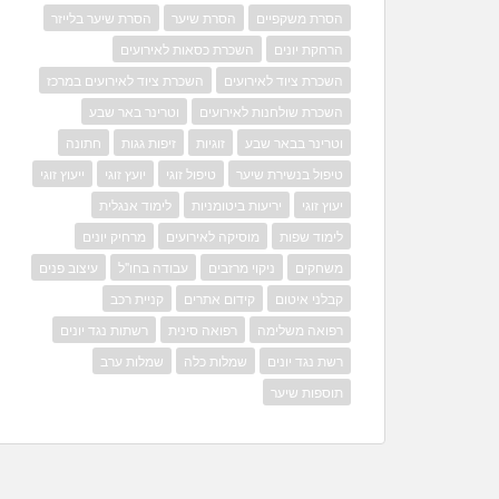
הסרת משקפיים
הסרת שיער
הסרת שיער בלייזר
הרחקת יונים
השכרת כסאות לאירועים
השכרת ציוד לאירועים
השכרת ציוד לאירועים במרכז
השכרת שולחנות לאירועים
וטרינר באר שבע
וטרינר בבאר שבע
זוגיות
זיפות גגות
חתונה
טיפול בנשירת שיער
טיפול זוגי
יועץ זוגי
ייעוץ זוגי
יעוץ זוגי
יריעות ביטומניות
לימוד אנגלית
לימוד שפות
מוסיקה לאירועים
מרחיק יונים
משחקים
ניקוי מרזבים
עבודה בחו"ל
עיצוב פנים
קבלני איטום
קידום אתרים
קניית רכב
רפואה משלימה
רפואה סינית
רשתות נגד יונים
רשת נגד יונים
שמלות כלה
שמלות ערב
תוספות שיער