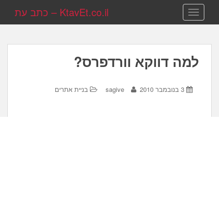
KtavEt.co.il – כתב עת
TOGGLE NAVIGATION
למה דווקא וורדפרס?
3 בנובמבר 2010
sagive
בניית אתרים