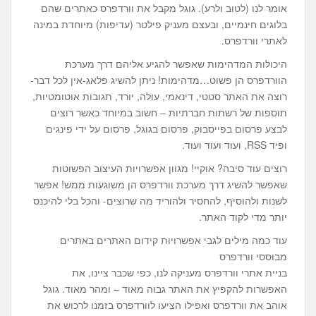
אומר לנו (לטוב ולרע). גוגל מקבל את וורדפרס כאתרים שהם
בלוגים חינמיים, ובעצם מעניק פילטר (עדיפות) מיוחדת במינה
לאתרי וורדפרס.
היכולות המדהימות שאפשר להגיע אליהם דרך מערכת
הוורדפרס הן פשוט…מדהימות! ניתן להשיג פלאג-אין לכל דבר-
רוצה את האתר סטטי, דינאמי, עולה, יורד, תגובות אוטומטיות,
תוספות של רשתות חברתיות – חשוב במיוחד כאשר רוצים
לבצע פרסום בפייסבוק, פרסום בגוגל, פרסום על ידי פינגים
ופיד RSS, ועוד ועוד ועוד.
רוצים עוד סיבה? אוקיי! מגוון אפשרויות העיצוב הפשוטות
שאפשר להשיג דרך מערכת וורדפרס הן משוגעות ממש! אפשר
לשנות ולהוסיף, להחסיר ולהוריד מה שרוצים- והכל בלי להיכנס
יותר מדי לקוד האתר.
עוד כמה מילים לגבי אפשרויות קידום האתרים באתרים
מבוססי וורדפרס
בניית אתרי וורדפרס מעניקה לנו, כפי שכבר ציינו, את
האפשרות להקפיץ את האתר גבוה מאוד – ומהר מאוד. גוגל
אוהב את וורדפרס ואפילו הציעו לוורדפרס בזמנו לרכוש את