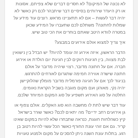
לא נכונה של המיקום? לא חסרים דברים שלא צפיתם, אסונות
או רק היעדר שירותים בסיסיים דבר שיתבהר לכם רק כאשר לא
יהיה דבר לעשות – אם לא תתעניינו מראש. רוצים עוד מידע על
שמלות לחתונה? משתלם לכם שתעברו על המידע שכאן
במטרה לוודא היטב שאתם בוחרים את הכי טוב שיש.
איך צריך למצוא אולם אירועים במבצע?
הדבר הראשון, איזה אירוע זה עומד להיות? יש הבדל בין נישואין
לבת מצווה, בין חגיגות רווקים לבין חגיגת יום הולדת או אירוע
חברה. אם על חתונה מדובר, רצוי שיהיה מדובר על אולם
חתונה שישרה אווירה חמימה שתגרום לאורחים להתרגש.
בניגוד לכך אם על חגיגה פורמלית מדובר מומלץ שהלוקיישן
יהיה נקי, מאורגן ועם מקום מוגבה בשביל הקראת נאומים.
החלטה על סוג האירוע תשפיע על סוג המקום המיוחד שלכם.
עוד דבר שיש לתת לו מחשבה הוא סוג האקלים. אולם צפוף או
גן אירועים רחב ידיים? מה יתאים לכם? כאשר שורר בישראל
קיץ כשהלחות חוגגת, כנראה שתבחרו שלא להיות במקום שאינו
קריר. גם אם זוהי עונת החורף כאשר הכל עשוי להיות רטוב בן
רגע. בתלות עונת השנה ניתן להסכים על מקום ולמנוע טעויות