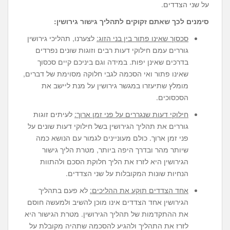
על שני הצדדים.
סימנים לכך שאתם זקוקים לתהליך גישור גירושין:
סכסוך שאינו פתור בין בני הזוג:
לצערנו, תהליכי גירושין
גוררים עמם חילוקי דעות רבים וזוגות שונים נפרדים
בדרכים שאינן יפות. במידה וגם ביניכם קיים סכסוך
שאינו פתור ואי הסכמה לגבי חלוקה מסוימת של דברים,
מומלץ שתיעזרו במגשר גירושין על מנת ליישב את
הסכסוכים.
חילוקי דעות שנגררים על פני זמן ארוך:
לעיתים זוגות
גוררים את תהליך הגירושין בשל חילוקי דעות שונים על
פני זמן ארוך. כולם מעוניינים לגמור עם הנושא כמה
שיותר מהר ובדרך היפה ביותר, מטרת הליך גישור
הגירושין היא לזרז את הליך חלוקת הסכם ולהתוות
הנחיות שונות המקובלות על שני הצדדים.
אחד הצדדים תוקע את ההליכים:
לא פעם בתהליך
הגירושין אחד הצדדים אינו מוכן להשיב ולמעשה חוסם
את ההתקדמות של תהליך הגירושין. מטרת הגישור היא
לזרז את התהליך ולהגיע להסכמה שתהיה מקובלת על