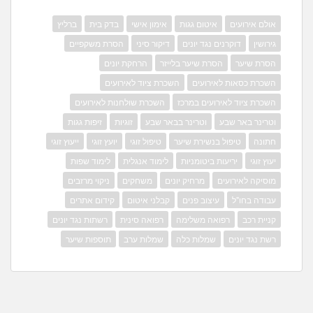
אולם אירועים
איטום גגות
אימון אישי
בדק בית
ברליץ
גירושין
דוקרנים נגד יונים
דיקור סיני
הסרת משקפיים
הסרת שיער
הסרת שיער בלייזר
הרחקת יונים
השכרת כסאות לאירועים
השכרת ציוד לאירועים
השכרת ציוד לאירועים במרכז
השכרת שולחנות לאירועים
וטרינר באר שבע
וטרינר בבאר שבע
זוגיות
זיפות גגות
חתונה
טיפול בנשירת שיער
טיפול זוגי
יועץ זוגי
ייעוץ זוגי
יעוץ זוגי
יריעות ביטומניות
לימוד אנגלית
לימוד שפות
מוסיקה לאירועים
מרחיק יונים
משחקים
ניקוי מרזבים
עבודה בחו"ל
עיצוב פנים
קבלני איטום
קידום אתרים
קניית רכב
רפואה משלימה
רפואה סינית
רשתות נגד יונים
רשת נגד יונים
שמלות כלה
שמלות ערב
תוספות שיער