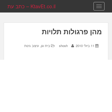
KtavEt.co.il – כתב עת
TOGGLE NAVIGATION
מהן פרגולות תלויות
,
11 ביולי 2010
shosh
בית וגן
עיצוב גינות