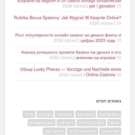
Etiquette da seguire in un casinò consigli fondamentali
10 באוגוסט 2026
per i giocatori
Ruletka Bonus Systemy: Jak Wygrać W Kasynie Online?
10 באוגוסט 2026
Рост популярности онлайн казино на деньги факты и
10 באוגוסט 2026
цифры 2023 года
Анализ успешного проекта Казино на деньги и его
10 באוגוסט 2026
влияние на игроков
Обзор Lucky Pharao — Vorzüge und Nachteile eines
10 באוגוסט 2026
Online-Casinos
נושאים חמים
אולם אירועים
איטום גגות
אימון אישי
בדק בית
ברליץ
גירושין
דוקרנים נגד יונים
דיקור סיני
הסרת משקפיים
הסרת שיער
הסרת שיער בלייזר
הרחקת יונים