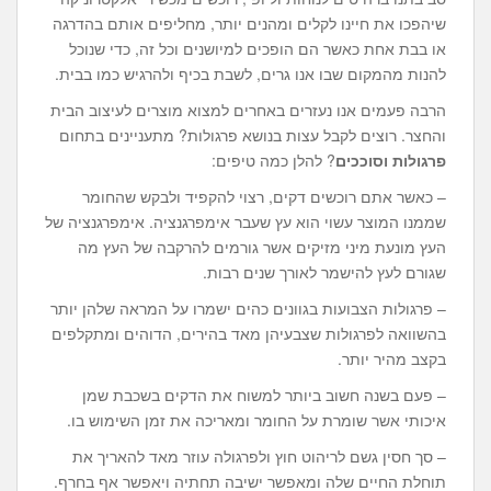
שיהפכו את חיינו לקלים ומהנים יותר, מחליפים אותם בהדרגה
או בבת אחת כאשר הם הופכים למיושנים וכל זה, כדי שנוכל
להנות מהמקום שבו אנו גרים, לשבת בכיף ולהרגיש כמו בבית.
הרבה פעמים אנו נעזרים באחרים למצוא מוצרים לעיצוב הבית
והחצר. רוצים לקבל עצות בנושא פרגולות? מתעניינים בתחום
פרגולות וסוככים
? להלן כמה טיפים:
– כאשר אתם רוכשים דקים, רצוי להקפיד ולבקש שהחומר
שממנו המוצר עשוי הוא עץ שעבר אימפרגנציה. אימפרגנציה של
העץ מונעת מיני מזיקים אשר גורמים להרקבה של העץ מה
שגורם לעץ להישמר לאורך שנים רבות.
– פרגולות הצבועות בגוונים כהים ישמרו על המראה שלהן יותר
בהשוואה לפרגולות שצבעיהן מאד בהירים, הדוהים ומתקלפים
בקצב מהיר יותר.
– פעם בשנה חשוב ביותר למשוח את הדקים בשכבת שמן
איכותי אשר שומרת על החומר ומאריכה את זמן השימוש בו.
– סך חסין גשם לריהוט חוץ ולפרגולה עוזר מאד להאריך את
תוחלת החיים שלה ומאפשר ישיבה תחתיה ויאפשר אף בחרף.