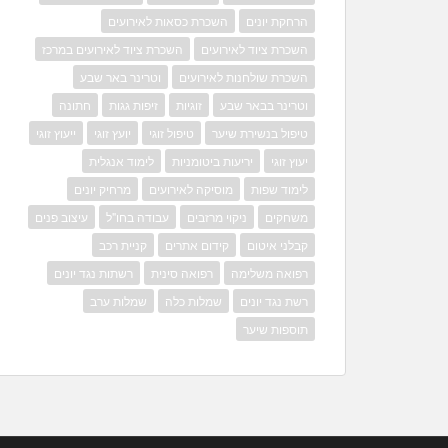
הרחקת יונים
השכרת כסאות לאירועים
השכרת ציוד לאירועים
השכרת ציוד לאירועים במרכז
השכרת שולחנות לאירועים
וטרינר באר שבע
וטרינר בבאר שבע
זוגיות
זיפות גגות
חתונה
טיפול בנשירת שיער
טיפול זוגי
יועץ זוגי
ייעוץ זוגי
יעוץ זוגי
יריעות ביטומניות
לימוד אנגלית
לימוד שפות
מוסיקה לאירועים
מרחיק יונים
משחקים
ניקוי מרזבים
עבודה בחו"ל
עיצוב פנים
קבלני איטום
קידום אתרים
קניית רכב
רפואה משלימה
רפואה סינית
רשתות נגד יונים
רשת נגד יונים
שמלות כלה
שמלות ערב
תוספות שיער