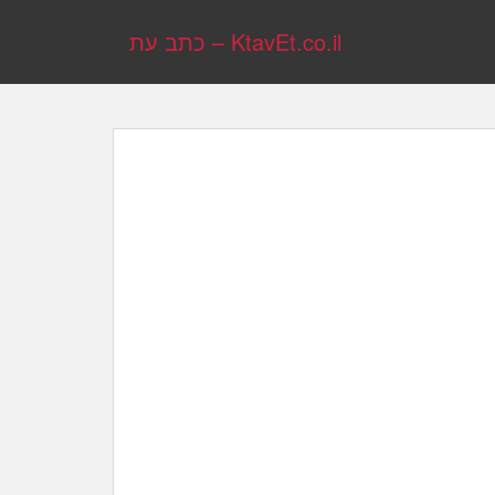
KtavEt.co.il – כתב עת