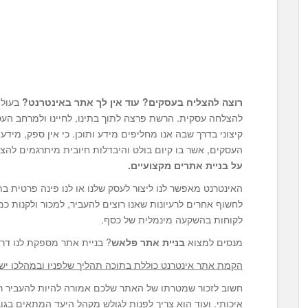
רוצה להצליח בעסקים? עוד אין לך אתר באינטרנט?
בעולמ
להצלחה עסקית. הרשת פרצה לתוך בתינו, לחיינו ולמרחב הע
קיצוני בדרך שבה אנו מחליפים מידע ותוכן. כי אין ספק, מי
העסקים, אשר בו קיום בולט והיבדלות חיובית מיתרגמים להצלח
על
בניית אתרים מקצועיים
.
האינטרנט מאפשר לנו ליצור לעסק שלנו או לנו פינה פרטית ב
לחשוף אחרים לרעיונות שאנו רוצים להעביר, למכור ולקנות כ
לקוחות בהשקעה מינמלית של כסף.
מנסים למצוא
בניית אתר פלאש
? בניית אתר מספקת לנו דרך
הקמת אתר אינטרנט כוללת בתוכה תהליך שלפניו ובמהלכו יש
חשוב לזכור שמטרתו של האתר שלכם אמורה להיות להעביר רעי
איכותי. ועוד הוא צריך לפנות לגולש מקהל היעד המתאים בגו