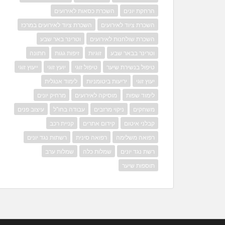
הרחקת יונים
השכרת כסאות לאירועים
השכרת ציוד לאירועים
השכרת ציוד לאירועים במרכז
השכרת שולחנות לאירועים
וטרינר באר שבע
וטרינר בבאר שבע
זוגיות
זיפות גגות
חתונה
טיפול בנשירת שיער
טיפול זוגי
יועץ זוגי
ייעוץ זוגי
יעוץ זוגי
יריעות ביטומניות
לימוד אנגלית
לימוד שפות
מוסיקה לאירועים
מרחיק יונים
משחקים
ניקוי מרזבים
עבודה בחו"ל
עיצוב פנים
קבלני איטום
קידום אתרים
קניית רכב
רפואה משלימה
רפואה סינית
רשתות נגד יונים
רשת נגד יונים
שמלות כלה
שמלות ערב
תוספות שיער