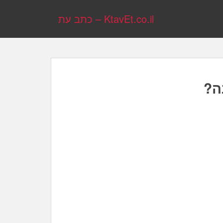
KtavEt.co.il – כתב עת
ה?