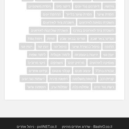
גירושין
דוקרנים נגד יונים
דיקור סיני
הסרת משקפיים
הסרת שיער
הסרת שיער בלייזר
הרחקת יונים
השכרת כסאות לאירועים
השכרת ציוד לאירועים
השכרת ציוד לאירועים במרכז
השכרת שולחנות לאירועים
וטרינר באר שבע
וטרינר בבאר שבע
זוגיות
זיפות גגות
חתונה
טיפול בנשירת שיער
טיפול זוגי
יועץ זוגי
ייעוץ זוגי
יעוץ זוגי
יריעות ביטומניות
לימוד אנגלית
לימוד שפות
מוסיקה לאירועים
מרחיק יונים
משחקים
ניקוי מרזבים
עבודה בחו"ל
עיצוב פנים
קבלני איטום
קידום אתרים
קניית רכב
רפואה משלימה
רפואה סינית
רשתות נגד יונים
רשת נגד יונים
שמלות כלה
שמלות ערב
תוספות שיער
BashrO.co.il - שדרוג אתרים מהימן
poliNET.co.il - ניהול אתרים