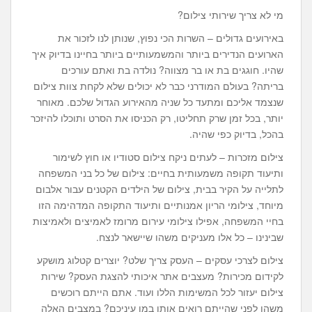
מי לא צריך שירותי צילום?
באירועים גדולים – השרות הכי נפוץ, שנותן לנו לזכור את
הארועים הנדירים ביותר והמשמעותיים ביותר בחיינו בדיוק איך
שהיו. חוגגים בת או בר מצווה? נולדה בת ואתם עורכים
בריתה? בעולם המודרני כבר לא יכולים שלא לקחת צוות צילום
שנצמד אליכם ומתעד כל שניה מהאירוע הגדול שלכם. מאוחר
יותר, בכל זמן שרק תחליטו, רק הכניסו את הסרט ותוכלו להיזכר
בהכל, בדיוק כפי שהיה.
צילום מזכרות – לעתים ניקח צילום סטודיו או חוץ לשימור
ותיעוד תקופה משמעותית בחיים: צילום של כל בני המשפחה
לתלייה על הקיר בבית, צילום של הילדים הקטנים עבור אלבום
מיוחד, צילומי הריון אמנותיים ותיעוד התקופה המדהימה הזו
בחיי המשפחה, אפילו צילומי עירום מרומז לאמיצים ולאמיצות
שבינינו – כל אלו מעניקים משהו שיישאר לנצח.
צילום לצרכי עסקים – העסק צריך שלט? יוצרים קטלוג מושקע
לקידום מכירות? מעצבים אתר איכותי להצגת העסק? שירות
צילום יעזור לכל המשימות הללו ועוד. אתם הייתם רוכשים
משהו לפני שהייתם רואים אותו במו עיניכם? במצבים האלה