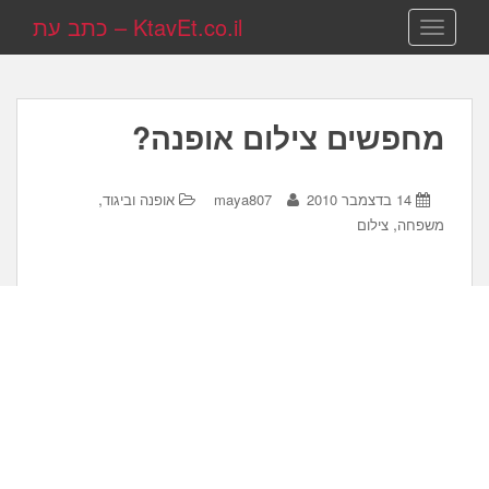
KtavEt.co.il – כתב עת
TOGGLE NAVIGATION
מחפשים צילום אופנה?
,
14 בדצמבר 2010
maya807
אופנה וביגוד
,
משפחה
צילום