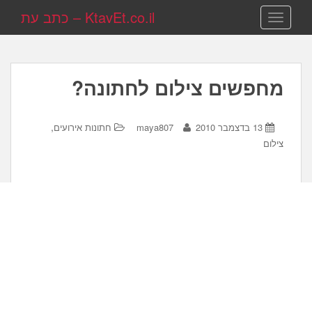
KtavEt.co.il – כתב עת
TOGGLE NAVIGATION
מחפשים צילום לחתונה?
,
13 בדצמבר 2010
maya807
חתונות אירועים
צילום