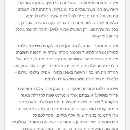
צילום חתונות ואירועים – השירות הכי נפוץ, שנותן לזכור את
הארועים הכי משמעותיים בחיינו בדיוק. התחתנתם? חגגתם
בת מצווה? חוגגים ברית לבן? כיום איננו יכולים להימנע
מלשכור צלם שילווה אתכם ויתעד כל דקה מהערב. אחר כך,
בכל עת שתחפצו, רק הפעילו את ה-DVD ותוכלו להיזכר בהכל,
בדיוק כפי שהיה.
צילום אמנותי – אחת לכמה זמן אנחנו לוקחים שירותי צילום
סטודיו או חוץ לתיעוד ושימור מקרה שקרה או תקופה חשובה:
צילומים שנתיים של המשפחה עם ערך סנטימנטלי, צילום של
הילדים עבור אלבומים מיוחדים, צילומי היריון ותיעוד התקופה
המדהימה הזו בחיי האשה באופן מקורי, אפילו צילומי עירום –
כל אלה מציעים לנו משהו שנשאר לנו לתמיד.
שירותי צילום למטרות עסקיות – העסק צריך שלט? מוציאים
פלייר מושקע? עיצבתם אתר אינטרנט שווה להגדלת מאגר
הלקוחות? שירותי צילום מקצועיים יתרמו לאלה. האם אתם
הייתם קונים מוצר בטרם בחנתם אותו במו עיניכם? במקרים
אלו התמונה באמת שווה אלף מילים, יספר לכם כל
הפרסומאים בעלי הניסיון – אתרים ברשת עם תמונות, קטלוגים
ומודעות מצולמים מושכים הרבה יותר מפירסומים שאינם