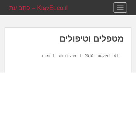
KtavEt.co.il – כתב עת
TOGGLE NAVIGATION
מטפלים וטיפולים
14 באוקטובר 2010
alexisvan
זוגיות