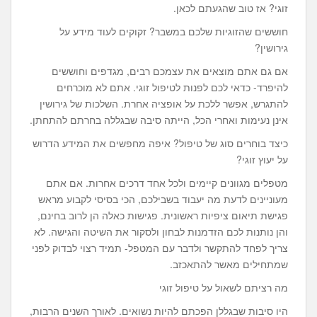
זוגי? אז טוב שהגעתם לכאן.
חוששים שהזוגיות שלכם במשבר? זקוקים לעוד מידע על
גירושין?
אם גם אתם מוצאים את עצמכם רבים, מגדפים וחוששים
להיפרד- כדאי לכם לפנות לטיפול זוגי. אתם לא מוכרחים
להתגרש, אפשר ללכת על אופציה אחרת. השלכות של גירושין
אינן נעימות ואחרי הכל, הייתה סיבה שבגללה בחרתם להתחתן.
כיצד בוחרים סוג של טיפול? איפה מחפשים את המידע הדרוש
על יעוץ זוגי?
מטפלים מגוונים קיימים ולכל אחד דרכים אחרות. אם אתם
מעוניינים לדעת מה יעבוד בשבילכם, הכי בסיסי לקבוע מראש
פגישת תיאום ציפיות ראשונית. פגישות כאלה הן לרוב בחינם,
והן נותנות לכם הזדמנות לבחון ולסקור את השיטה והגישה. לא
צריך לפחד להתקשר ולדבר עם המטפל- תמיד רצוי לבדוק לפני
שמתחילים מאשר להתאכזב.
מה רציתם לשאול על טיפול זוגי
היו סיבות שבגללן הפכתם להיות נשואים. לאורך השנים הרבות,