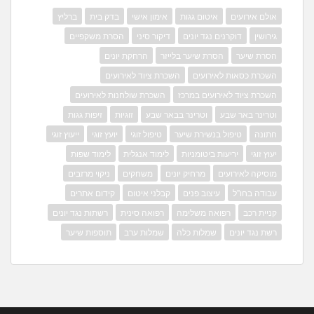
אולם אירועים
איטום גגות
אימון אישי
בדק בית
ברליץ
גירושין
דוקרנים נגד יונים
דיקור סיני
הסרת משקפיים
הסרת שיער
הסרת שיער בלייזר
הרחקת יונים
השכרת כסאות לאירועים
השכרת ציוד לאירועים
השכרת ציוד לאירועים במרכז
השכרת שולחנות לאירועים
וטרינר באר שבע
וטרינר בבאר שבע
זוגיות
זיפות גגות
חתונה
טיפול בנשירת שיער
טיפול זוגי
יועץ זוגי
ייעוץ זוגי
יעוץ זוגי
יריעות ביטומניות
לימוד אנגלית
לימוד שפות
מוסיקה לאירועים
מרחיק יונים
משחקים
ניקוי מרזבים
עבודה בחו"ל
עיצוב פנים
קבלני איטום
קידום אתרים
קניית רכב
רפואה משלימה
רפואה סינית
רשתות נגד יונים
רשת נגד יונים
שמלות כלה
שמלות ערב
תוספות שיער