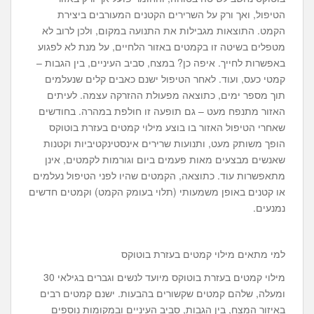
הטיפול, ואך ורק על השרירים הקטנים המעורבים ביצירת
הקמט. התוצאות מגבילות את התנועה במקום, ולכן לרוב לא
מטפלים בשיטה זו בקמטים באזור הלחיים, על מנת לא לפגוע
באפשרות לחייך. איפה כן? במצח, סביב העיניים, בין הגבות –
קמטי כעס, ועוד. לאחר הטיפול ישנם כאבים קלים שנעלמים
תוך מספר ימים, כתוצאה מפעולת ההזרקה עצמה. לעיתים
האזור מתנפח מעט – גם תופעה זו חולפת במהרה. בחודשים
שאחרי הטיפול האזור בו בוצע מילוי קמטים בעזרת בוטוקס
הופך משותק מעט, ותנועות שרירים אינסטינקטיביות וקטנות
שאנשים מבצעים מאות פעמים ביום וגורמות לקמטים, אינן
מתאפשרות עוד. כתוצאה, הקמטים שהיו לפני הטיפול נעלמים
או קטנים באופן משמעותי (תלוי בעומק הקמט) וקמטים חדשים
נמנעים.
למי מתאים מילוי קמטים בעזרת בוטוקס
מילוי קמטים בעזרת בוטוקס מיועד לנשים וגברים בגילאי 30
ומעלה, שלהם קמטים שקשורים בהבעות. ישנם קמטים רבים
באיזור המצח, בין הגבות, סביב העיניים ובמקומות נוספים