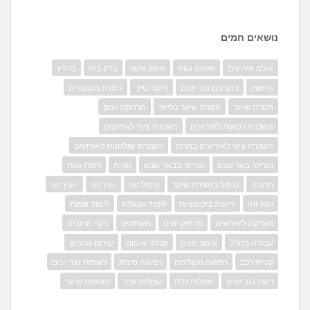
נושאים חמים
אולם אירועים
איטום גגות
אימון אישי
בדק בית
ברליץ
גירושין
דוקרנים נגד יונים
דיקור סיני
הסרת משקפיים
הסרת שיער
הסרת שיער בלייזר
הרחקת יונים
השכרת כסאות לאירועים
השכרת ציוד לאירועים
השכרת ציוד לאירועים במרכז
השכרת שולחנות לאירועים
וטרינר באר שבע
וטרינר בבאר שבע
זוגיות
זיפות גגות
חתונה
טיפול בנשירת שיער
טיפול זוגי
יועץ זוגי
ייעוץ זוגי
יעוץ זוגי
יריעות ביטומניות
לימוד אנגלית
לימוד שפות
מוסיקה לאירועים
מרחיק יונים
משחקים
ניקוי מרזבים
עבודה בחו"ל
עיצוב פנים
קבלני איטום
קידום אתרים
קניית רכב
רפואה משלימה
רפואה סינית
רשתות נגד יונים
רשת נגד יונים
שמלות כלה
שמלות ערב
תוספות שיער