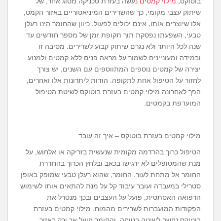
בוטוקס,
מילוי קמטים
נעשה בעזרת טכניקה מסוג אחר, של
שיתוק עצבי מקומי, כך שהשרירים המיניאטוריים באזור הקמט,
אלו שיוצרים אותו, אינם יכולים לפעול. כיוון שהחומר הינו רעלן
טבעי, השפעתו נפסקת תוך תקופת זמן של מספר חודשים עד
שנה לכל היותר ולא נגרם שיתוק קבוע לשרירים. מסיבה זו
ובמידה ומעוניינים לשמור על מראה פנים ללא קמטים ולמנוע
יצירה של קמטים נוספים המתווספים עם השנים, יש צורך
לחזור על הטיפול אחת לתקופה. הודות ליתרונות אלו ואחרים,
הפך לאחרונה מילוי קמטים בעזרת בוטוקס לשיטת הטיפול
המועדפת בקמטים.
מילוי קמטים בעזרת בוטוקס – איך זה עובד
הטיפול כרוך בהרדמה מקומית שנעשית בזריקה או אלחוש, על
מנת שהמטופלים לא ירגישו בכאב ובלחץ הכרוך בהחדרת
החומר אל מתחת לעור. החומר, שהוא רעלן טבעי שמופק באופן
סטרילי במעבדה ועובר עיבוד קל על מנת להתאים אותו לשימוש
הרפואה האסתטית, פועל על העצבים ובכך מנטרל את
הפקודות המועברות לשרירים מהמוח. מילוי קמטים בעזרת
בוטוקס נחשב לשיטה בטוחה, והחומר פועל אך ורק באזור