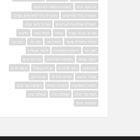
הרחקת יונים
השכרת כסאות לאירועים
השכרת ציוד לאירועים
השכרת ציוד לאירועים במרכז
השכרת שולחנות לאירועים
וטרינר באר שבע
וטרינר בבאר שבע
זוגיות
זיפות גגות
חתונה
טיפול בנשירת שיער
טיפול זוגי
יועץ זוגי
ייעוץ זוגי
יעוץ זוגי
יריעות ביטומניות
לימוד אנגלית
לימוד שפות
מוסיקה לאירועים
מרחיק יונים
משחקים
ניקוי מרזבים
עבודה בחו"ל
עיצוב פנים
קבלני איטום
קידום אתרים
קניית רכב
רפואה משלימה
רפואה סינית
רשתות נגד יונים
רשת נגד יונים
שמלות כלה
שמלות ערב
תוספות שיער