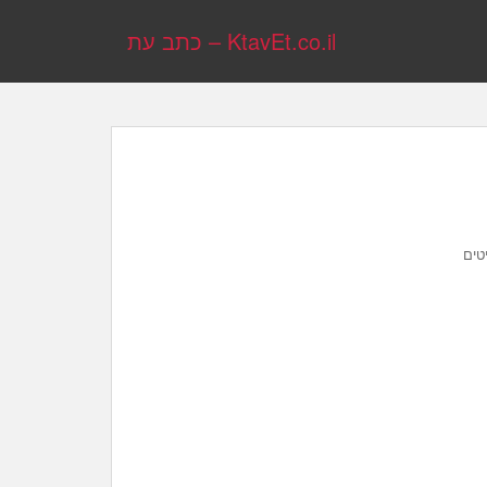
KtavEt.co.il – כתב עת
טים