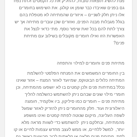
מנת להשיג תוצאות טובות, להחליק את כל הקמטים ולתת נפח
גם בפנים שאיבדו כבר שומן או קולגן. את השימוש בחומרים
אלו ניתן חלק לשניים – איזורים שהמתיחה לא מטפלת בהם
בגלל מגבלות מבנה הפנים, ואזורים שכן עוברים מתיחה אך יש
צורך לתת להם בכל זאת שיפור נוסף. מתי כדאי לנצל את
האפשרות הזו ואילו חומרים מקובלים בשילוב עם מתיחת
פנים?
מתיחת פנים וחומרים למילוי והתפחה
בין החומרים המשמשים את המנתח הפלסטי להשלמת
המתיחה כלולים הבוטוקס, שמיועד לאזור המצח – אזור שאינו
נכלל במתיחות פנים ולכן קמטים בו לא יושפעו מהמתיחה, וכן
חומרי מילוי שונים שבהם ניתן להשתמש כהשלמה להליך
מתיחת פנים – חומרים כמו סיליקון, ביו אלקמיד, חומצה
היאלורונית ועוד. חלק מהחומרים ניתן להזריק לאזור שמעל
לשפה העליונה, מיקום שנוטה לפתח קמטים ואינו מושפע
מהמתיחה, ובחלקם ניתן להשתמש כדי לשוות מראה מלא
יותר, למשל ללחיים, או ממש לעצב מחדש עצמות לחיים או קו
לסת. מתיחת פנים מלאה או קלאסית לרוב מבוצעת כאשר גם