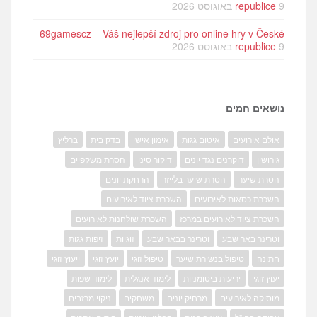
9 באוגוסט 2026
republice
69gamescz – Váš nejlepší zdroj pro online hry v České
9 באוגוסט 2026
republice
נושאים חמים
אולם אירועים
איטום גגות
אימון אישי
בדק בית
ברליץ
גירושין
דוקרנים נגד יונים
דיקור סיני
הסרת משקפיים
הסרת שיער
הסרת שיער בלייזר
הרחקת יונים
השכרת כסאות לאירועים
השכרת ציוד לאירועים
השכרת ציוד לאירועים במרכז
השכרת שולחנות לאירועים
וטרינר באר שבע
וטרינר בבאר שבע
זוגיות
זיפות גגות
חתונה
טיפול בנשירת שיער
טיפול זוגי
יועץ זוגי
ייעוץ זוגי
יעוץ זוגי
יריעות ביטומניות
לימוד אנגלית
לימוד שפות
מוסיקה לאירועים
מרחיק יונים
משחקים
ניקוי מרזבים