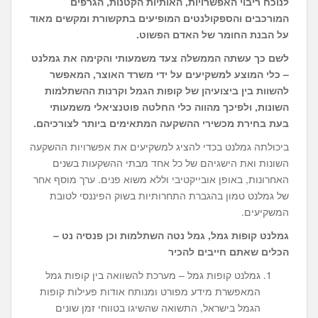
לנוכח ריבוי האפשרויות, האותיות הקטנות, הגרפים
המורכבים והספקולנטים המופיעים בתקשורת ומקשים מאוד
על הבנת החומר של האדם הפשוט.
לשם כך עשתה הממשלה צעד משמעותי והקימה את גמלנט
– כלי המוצע למשקיעים על ידי משרד האוצר, המאפשר
להשוות בין ביצועיהן של קופות הגמל וקרנות ההשתלמות
השונות, ולפיכך מהווה כלי החלטה פוטנציאלי משמעותי
בעת בחירת מכשירי ההשקעה המתאימים ביותר לצורכיהם.
ביכולתה גמלנט בכדי להציג למשקיעים את אפשרויות ההשקעה
השונות ואת הישגיהם של כל אחד מבתי ההשקעות בשנים
האחרונות, באופן אובייקטיבי וללא משוא פנים. ערך מוסף אחר
של גמלנט טמון בהגברת התחרותיות בשוק הפיננסי לטובת
המשקיעים.
גמלנט קופות גמל, גמל נטה השתלמות וכן פנסיה נט –
הכלים שאתם חייבים להכיר
גמלנט קופות גמל – מערכת להשוואה בין קופות גמל
המאפשרת מידע מפורט ומנותח אודות פעילות קופות
הגמל בישראל, התשואה שהשיגו בטווחי זמן שונים