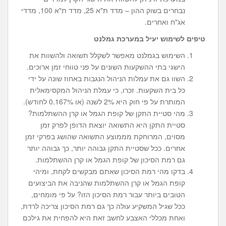
נבחרים בשוק ההון – מדד ת"א 25, מדד ת"א 100, מדדי
אג"ח ואחרים.
טיפים לשימוש יעיל במערכת גמלנט
השימוש בגמלנט מאפשר לשקלל תשואה ולהשוות את
הישגי בתי ההשקעות השונים על פני טווחי זמן ארוכים.
השוו גם את עמלות הניהול הנגבות באחוז שונה על ידי
כל בית השקעות. זכרו, כי עמלת הניהול המקסימאלית
המותרת על פי חוק היא 2% לשנה (או 0.167% לחודש).
מהי סטיית התקן של קופת הגמל או קרן ההשתלמות?
סטיית התקן היא התשואה יוצאת הדופן לפרק זמן
מסוים, המרוחקת מממוצע התשואה שהושג בפרקי זמן
אחרים. ככל שסטיית התקן גבוהה יותר, כך גבוהה יותר
גם רמת הסיכון של קופת הגמל או קרן ההשתלמות.
בדקו מהי רמת הסיכון שאתם מבקשים לקחת, ומיהי
קופת הגמל או קרן ההשתלמות שהניבה את הביצועים
הטובים ביותר עבור רמת הסיכון הזו? על פי מומחים,
ככל שגיל המשקיע עולה כך גם רמת הסיכון צריכה לרדת,
ואחת מכללי האצבע לחשב זאת היא להפחית את גילכם