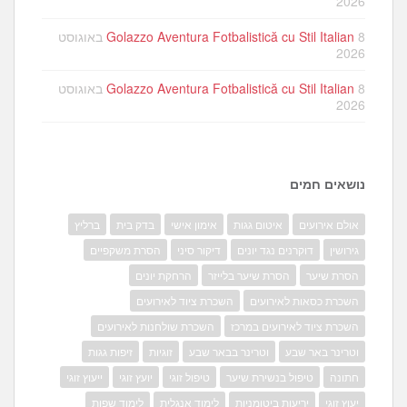
2026
Golazzo Aventura Fotbalistică cu Stil Italian
8 באוגוסט
2026
Golazzo Aventura Fotbalistică cu Stil Italian
8 באוגוסט
2026
נושאים חמים
אולם אירועים
איטום גגות
אימון אישי
בדק בית
ברליץ
גירושין
דוקרנים נגד יונים
דיקור סיני
הסרת משקפיים
הסרת שיער
הסרת שיער בלייזר
הרחקת יונים
השכרת כסאות לאירועים
השכרת ציוד לאירועים
השכרת ציוד לאירועים במרכז
השכרת שולחנות לאירועים
וטרינר באר שבע
וטרינר בבאר שבע
זוגיות
זיפות גגות
חתונה
טיפול בנשירת שיער
טיפול זוגי
יועץ זוגי
ייעוץ זוגי
יעוץ זוגי
יריעות ביטומניות
לימוד אנגלית
לימוד שפות