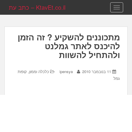
KtavEt.co.il – כתב עת
TOGGLE NAVIGATION
מתכוננים להשקיע ? זה הזמן
להיכנס לאתר גמלנט
ולהתחיל להשוות
,
11 בנובמבר 2010
ipensya
כלכלה וממון
קופות
גמל