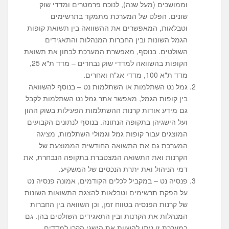
וממושכים (מעל שנה), לנוכח פרמטרים ומדדי שוק
שונים. הפלט של המערכת מתמקד בתרשימים
וטבלאות, המאפשרים את ההשוואה בין תשואת קופות
הגמל השונות ובין החברות המנהלות והתאגידים
השולטים. בנוסף, מאפשרת המערכת לבחון את תשואת
הקופות בהשוואה למדדי שוק נבחרים – מדד ת"א 25,
מדד ת"א 100, מדדי אג"ח ואחרים.
גמל נט השתלמות או השתלמות נט – בנוסף להשוואה
בין קופות הגמל, מאפשר אתר גמל נט השתלמות לקבל
גם מידע אודות קרנות ההשתלמות הפעילות בשוק ההון
ועל הישגיהן בתקופה הנתונה. בנוסף לנתונים הקבועים
המוצגים עבור קופות גמל וגמולי השתלמות, מציגה
המערכת גם את התשואה החודשית הממוצעת של
הקרנות ואת התשואה המצטברת בתקופה הנבחרת, את
דמי הניהול ואת יתרת הנכסים של המשקיע.
פנסיה נט – במקביל לכלים הקודמים, אמונה פנסיה נט
על הפקת תרשימים וטבלאות להצגת התשואות השונות
של קרנות הפנסיה בטווח זמן, וכן השוואה בין החברות
המנהלות את הקרנות ובין התאגידים השולטים בהן. גם
במערכת זו ניתן להשוות את הישגי הקרן למדדים