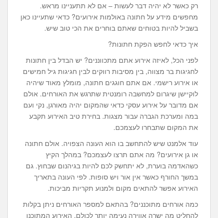
רק כאשר לא יהיה דבר לעשות – אם לא תתעניינו מראש.
מחפשים מידע על חתונה באולמות אירועים? כדאי שתעיינו כאן
בשביל להיות בטוחים שאתם בוחרים את הכי טוב שיש.
איך כדאי לחפש הפקת חתונות?
לפני הכל, לאיזה אירוע אתם מתכווננים? יש הבדל בין חתונות
לחגיגות בר מצווה, בין מסיבות רווקים לבין חגיגות גיל חמישים
או אירוע רישמי. אם אתם חוגגים חתונה, מומלץ מאוד שיהיה
לוקיישן שיגרום למחשבה רומנטית שתרגש את האורחים. אולם
אם מדובר על אירוע עסקי כדאי שהמקום יהיה מאורגן, נקי ועם
במה ומערכת הגברה עבור מצגות. בחירת טיב האירוע תקבע
את המקום שתבחרו לעצמכם.
עוד אלמנט שיש להתחשב בו הוא העונה הצפויה. אולם חתונה
או גן אירועים? מה אתם תרצו לעצמכם? במהלך הקיץ
כשהאדמה בוערת, לא יתחשק לכם להיות בגיהנום שבחוץ. גם
במשך החורף כאשר אין אור ויש סופות. לפי העונה בתאריך
האירוע אפשר להתאים מקום ולמנוע תקריות מביכות.
כמה אורחים מתוכננים? בהתאם למספר האורחים ניתן בקלות
להחליט מה ישרה אווירה נעימה יותר לכולם. האירוע המתוכנן