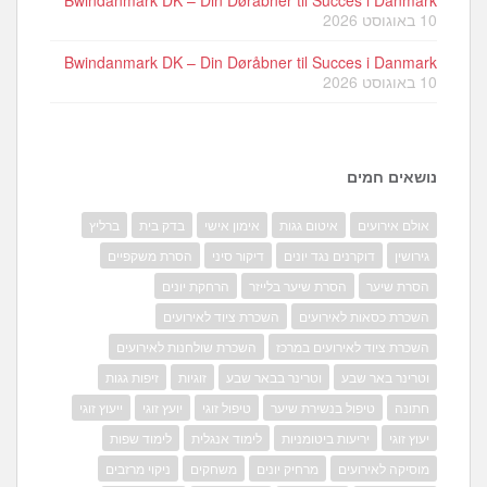
10 באוגוסט 2026
Bwindanmark DK – Din Døråbner til Succes i Danmark
10 באוגוסט 2026
נושאים חמים
אולם אירועים
איטום גגות
אימון אישי
בדק בית
ברליץ
גירושין
דוקרנים נגד יונים
דיקור סיני
הסרת משקפיים
הסרת שיער
הסרת שיער בלייזר
הרחקת יונים
השכרת כסאות לאירועים
השכרת ציוד לאירועים
השכרת ציוד לאירועים במרכז
השכרת שולחנות לאירועים
וטרינר באר שבע
וטרינר בבאר שבע
זוגיות
זיפות גגות
חתונה
טיפול בנשירת שיער
טיפול זוגי
יועץ זוגי
ייעוץ זוגי
יעוץ זוגי
יריעות ביטומניות
לימוד אנגלית
לימוד שפות
מוסיקה לאירועים
מרחיק יונים
משחקים
ניקוי מרזבים