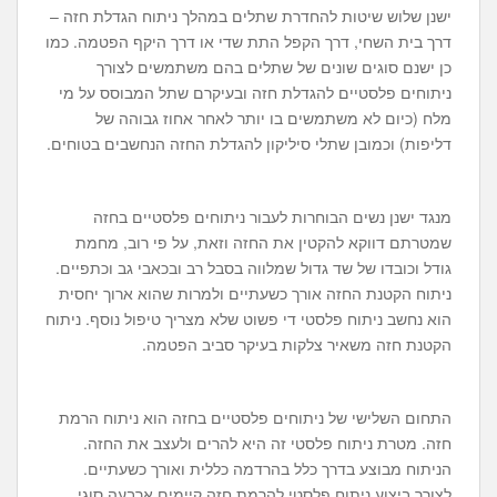
ישנן שלוש שיטות להחדרת שתלים במהלך ניתוח הגדלת חזה –
דרך בית השחי, דרך הקפל התת שדי או דרך היקף הפטמה. כמו
כן ישנם סוגים שונים של שתלים בהם משתמשים לצורך
ניתוחים פלסטיים להגדלת חזה ובעיקרם שתל המבוסס על מי
מלח (כיום לא משתמשים בו יותר לאחר אחוז גבוהה של
דליפות) וכמובן שתלי סיליקון להגדלת החזה הנחשבים בטוחים.
מנגד ישנן נשים הבוחרות לעבור ניתוחים פלסטיים בחזה
שמטרתם דווקא להקטין את החזה וזאת, על פי רוב, מחמת
גודל וכובדו של שד גדול שמלווה בסבל רב ובכאבי גב וכתפיים.
ניתוח הקטנת החזה אורך כשעתיים ולמרות שהוא ארוך יחסית
הוא נחשב ניתוח פלסטי די פשוט שלא מצריך טיפול נוסף. ניתוח
הקטנת חזה משאיר צלקות בעיקר סביב הפטמה.
התחום השלישי של ניתוחים פלסטיים בחזה הוא ניתוח הרמת
חזה. מטרת ניתוח פלסטי זה היא להרים ולעצב את החזה.
הניתוח מבוצע בדרך כלל בהרדמה כללית ואורך כשעתיים.
לצורך ביצוע ניתוח פלסטי להרמת חזה קיימים ארבעה סוגי