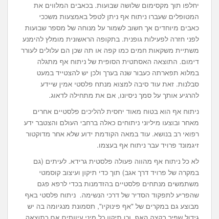
יחלפו תוך מקסימום שלושה שבועות. בכאבים המלווים את
המטופלים שעברו ניתוח אף ניתן לטפל באמצעות משככי
כאבים מיוחדים אך חשוב לשמור על מנוחה של מספר שבועות
לפני חזרה לפעילות גופנית. בתקופה הראשונית מומלץ להימנע
משתיית משקאות חמים כמו קפה או תה שכן הם עלולים לעורר
דימום. התוצאה האסתטית הסופית של ניתוח אף מתגלה
במלוא תפארתה כעבור שנה בערך ולכן יש להצטייד במעט
סבלנות. זאת עוד סיבה למצוא מנתח פלסטי אמין שיידע
להרגיע אותך על סמך ניסיונו, אם את מתחילה לדאוג.
ניתוח אף הוא בטוח מאוד יחסית להליכים פלסטיים אחרים
מאחר ובוצעו מיליוני ניתוחים כאלה ברחבי העולם והצטבר ידע
רפואי רב בנושא. עוד במאה הקודמת ידוע שלא אחר מדוקטור
זיגמונד פרויד עבר ניתוח אף בעצמו.
לא כל ניתוח אף מהווה פעולה פלסטית גרידא. לעיתים (גם
במקרה של פרויד דרך אגב) תוך כדי תיקון ועיצוב קוסמטי
משתמשים מנתחים פלסטיים בהזדמנות בכדי לרפא פגם
שהפריע לתפקוד הסדיר של דרכי הנשימה. ניתוח פלסטי באף
מבוצע גם במקרים של "אף פינוקיו", תסמונת מנגיומה בה יש
גידול שפיר בקצה האף, וכן תיקון כל מיני עיוותים אם כתוצאה