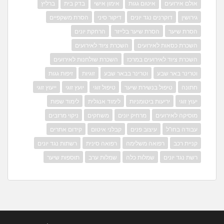
אולם אירועים
איטום גגות
אימון אישי
בדק בית
ברליץ
גירושין
דוקרנים נגד יונים
דיקור סיני
הסרת משקפיים
הסרת שיער
הסרת שיער בלייזר
הרחקת יונים
השכרת כסאות לאירועים
השכרת ציוד לאירועים
השכרת ציוד לאירועים במרכז
השכרת שולחנות לאירועים
וטרינר באר שבע
וטרינר בבאר שבע
זוגיות
זיפות גגות
חתונה
טיפול בנשירת שיער
טיפול זוגי
יועץ זוגי
ייעוץ זוגי
יעוץ זוגי
יריעות ביטומניות
לימוד אנגלית
לימוד שפות
מוסיקה לאירועים
מרחיק יונים
משחקים
ניקוי מרזבים
עבודה בחו"ל
עיצוב פנים
קבלני איטום
קידום אתרים
קניית רכב
רפואה משלימה
רפואה סינית
רשתות נגד יונים
רשת נגד יונים
שמלות כלה
שמלות ערב
תוספות שיער