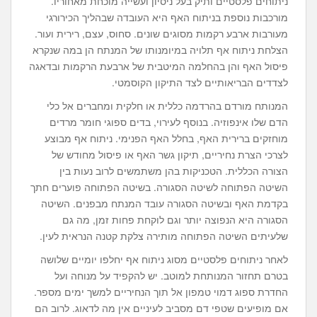
ניתוחים פלסטיים ותיק בעל ניסיון ועשייה מוכחת מאחוריו.
מורכבות נוספת בניתוח האף היא העובדה שבהליך הכירורגי
מעורבות ארבע רקמות מסוגים שונים. סחוס, עצם, רירית ועור.
הצלחת ניתוח אף תלויה במיומנותו של המנתח הן במה שנקרא
פיסול האף והן בהחלמה המיטבית של ארבעת הרקמות ובדאגה
לצדדים הבריאותיים לצד התיקון הקוסמטי.
המנותח מורדם בהרדמה כללית או חלקית ומחברים אל כלי
הדם שלו אינפוזיה. בנוסף לעירוי, בדים ספוגי חומר מרדים
מוחזקים ברירית האף, בחלל האף הפנימי. ניתוח אף מבוצע
לצרכי הצרת נחיריים, תיקון גשר האף או פיסול מחודש של
הצורה הכללית. הטכניקות בהן משתמשים לרוב נעות בין
השיטה הפתוחה לשיטה הסגורה. בשיטה הפתוחה פוערים חתך
בקדמת האף ובשיטה הסגורה עובד המנתח מבפנים. השיטה
הסגורה היא הנפוצה יותר וגם לוקחת פחות זמן, מה גם
שלעיתים השיטה הפתוחה מותירה צלקת קטנה הנראית לעין.
לאחר ניתוחים פלסטיים מסוג ניתוח אף יחלפו יומיים שלושה
בטרם תחזור המנותחת למוטב. יש להקפיד על מנוחה ועל
החדרת ספוג דמוי טמפון אל תוך הנחיריים למשך ימים מספר.
אם מופיעים שטפי דם מסביב לעיניים אין מה לדאוג. לרוב הם