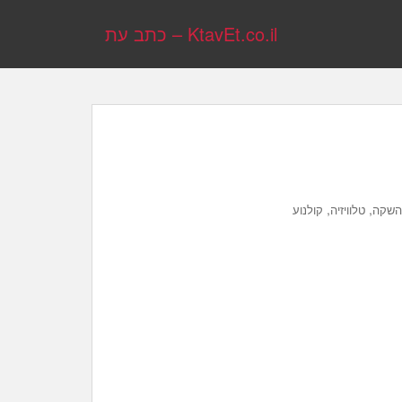
KtavEt.co.il – כתב עת
,
,
 השקה
טלוויזיה
קולנוע