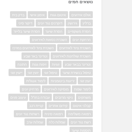
נושאים חמים
אולם אירועים
איטום גגות
אימון אישי
בדק בית
ברליץ
גירושין
דוקרנים נגד יונים
דיקור סיני
הסרת משקפיים
הסרת שיער
הסרת שיער בלייזר
הרחקת יונים
השכרת כסאות לאירועים
השכרת ציוד לאירועים
השכרת ציוד לאירועים במרכז
השכרת שולחנות לאירועים
וטרינר באר שבע
וטרינר בבאר שבע
זוגיות
זיפות גגות
חתונה
טיפול בנשירת שיער
טיפול זוגי
יועץ זוגי
ייעוץ זוגי
יעוץ זוגי
יריעות ביטומניות
לימוד אנגלית
לימוד שפות
מוסיקה לאירועים
מרחיק יונים
משחקים
ניקוי מרזבים
עבודה בחו"ל
עיצוב פנים
קבלני איטום
קידום אתרים
קניית רכב
רפואה משלימה
רפואה סינית
רשתות נגד יונים
רשת נגד יונים
שמלות כלה
שמלות ערב
תוספות שיער