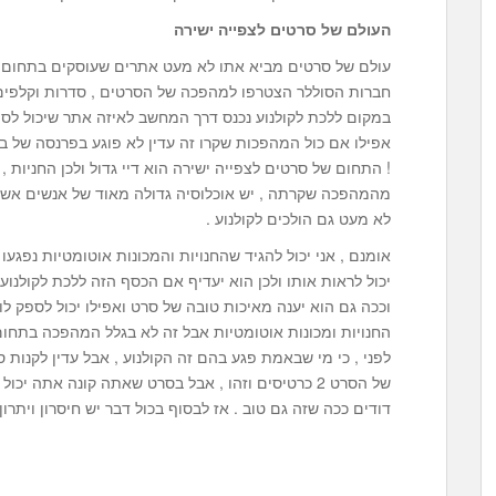
העולם של סרטים לצפייה ישירה
עולם של סרטים מביא אתו לא מעט אתרים שעוסקים בתחום של
חברות הסוללר הצטרפו למהפכה של הסרטים , סדרות וקלפים !
במקום ללכת לקולנוע נכנס דרך המחשב לאיזה אתר שיכול לספ
אפילו אם כול המהפכות שקרו זה עדין לא פוגע בפרנסה של בתי
! התחום של סרטים לצפייה ישירה הוא דיי גדול ולכן החניות ,
מהמהפכה שקרתה , יש אוכלוסיה גדולה מאוד של אנשים אשר
לא מעט גם הולכים לקולנוע .
אומנם , אני יכול להגיד שהחנויות והמכונות אוטומטיות נפגע
יכול לראות אותו ולכן הוא יעדיף אם הכסף הזה ללכת לקולנוע
וככה גם הוא יענה מאיכות טובה של סרט ואפילו יכול לספק לו
החנויות ומכונות אוטומטיות אבל זה לא בגלל המהפכה בתחום
לפני , כי מי שבאמת פגע בהם זה הקולנוע , אבל עדין לקנות ס
של הסרט 2 כרטיסים וזהו , אבל בסרט שאתה קונה אתה 
דודים ככה שזה גם טוב . אז לבסוף בכול דבר יש חיסרון ויתרון 