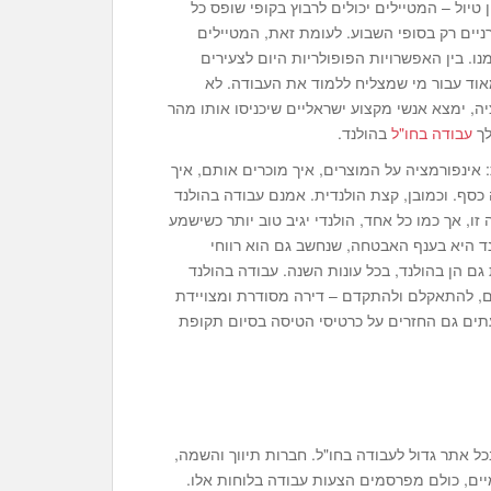
יול – המטיילים יכולים לרבוץ בקופי שופס כל
ניים רק בסופי השבוע. לעומת זאת, המטיילים
ו. בין האפשרויות הפופולריות היום לצעירים
אוד עבור מי שמצליח ללמוד את העבודה. לא
, ימצא אנשי מקצוע ישראליים שיכניסו אותו מהר
לך
עבודה בחו"ל
בהולנד.
אינפורמציה על המוצרים, איך מוכרים אותם, איך
כסף. וכמובן, קצת הולנדית. אמנם עבודה בהולנד
זו, אך כמו כל אחד, הולנדי יגיב טוב יותר כשישמע
 היא בענף האבטחה, שנחשב גם הוא רווחי
 גם הן בהולנד, בכל עונות השנה. עבודה בהולנד
ם, להתאקלם ולהתקדם – דירה מסודרת ומצויידת
לעתים גם החזרים על כרטיסי הטיסה בסיום תקופת
אתר גדול לעבודה בחו"ל. חברות תיווך והשמה,
ים, כולם מפרסמים הצעות עבודה בלוחות אלו.