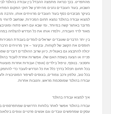
מהתפריט. בכך כנראה מתמצה ההבדל בין עבודה בהולנד לבין ט
השבוע, בעוד העובדים נהנים מהיתרון של חוקי המקום המתיר
בעיקר מבזבזים כסף בעוד העובדים מרוויחים אותו, והרבה ממנ
למצוא עבודה בהולנד נמצא תחום המכירות, שנחשב לרווחי מ
מדובר באתגר קשה במיוחד, ומי שבא עם ראש פתוח ומוטיבציה
מאוד לרזי העבודה, וילמדו אותו את כל הנדרש להצלחה במה
בין יתר הדברים שעובדים ישראלים לומדים בעבודת המכירות: 
תופסים את הקשב של לקוחות, ובקיצור – איך מרוויחים הרבה 
יכולה להתבצע גם באנגלית, כיוון שרוב ההולנדים דוברים שפה 
פנייה או הצעה בשפת האם שלו. אפשרות אחרת לעבוד בהולנד
וחסכוני. בנוסף, טיפול בילדים (אופר) ועבודות אחרות מוצעות
בכל תחום תכלול בדרך כלל את כל הנדרש לעובד כדי להתמק
בכל טוב, טלפון ורכב צמודים, בונוסים לשיפור המוטיבציה ו
עבודה בהולנד שמוסכמת מראש, והטבות אחרות.
איך למצוא עבודה בהולנד
עבודה בהולנד אפשר לאתר בלוחות הדרושים שמתפרסמים בכל 
עסקים שמחפשים עובדים וגם אנשים פרטיים וגופים בינלאומי