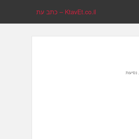
KtavEt.co.il – כתב עת
 נסיעות