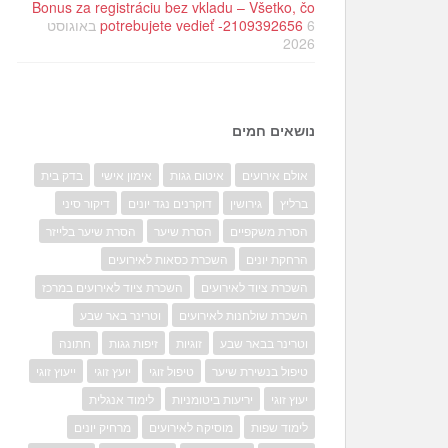
Bonus za registráciu bez vkladu – Všetko, čo
potrebujete vedieť -2109392656
6 באוגוסט
2026
נושאים חמים
אולם אירועים
איטום גגות
אימון אישי
בדק בית
ברליץ
גירושין
דוקרנים נגד יונים
דיקור סיני
הסרת משקפיים
הסרת שיער
הסרת שיער בלייזר
הרחקת יונים
השכרת כסאות לאירועים
השכרת ציוד לאירועים
השכרת ציוד לאירועים במרכז
השכרת שולחנות לאירועים
וטרינר באר שבע
וטרינר בבאר שבע
זוגיות
זיפות גגות
חתונה
טיפול בנשירת שיער
טיפול זוגי
יועץ זוגי
ייעוץ זוגי
יעוץ זוגי
יריעות ביטומניות
לימוד אנגלית
לימוד שפות
מוסיקה לאירועים
מרחיק יונים