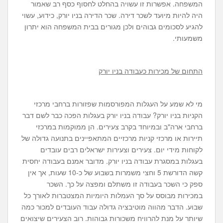
המשפחה. אפשרות זו עשויה בהחלט לחסוף כסף רב שאמור
היה להיות מיועד לשכר דירה. שכר הדירה בניו יורק, כידוע, עשוי
להגיע לסכומים גבוהים ולכן מגורים בבית המשפחה הוא יתרון
משמעותי.
התחום של מכירות כעבודה בניו יורק
מי לא שמע על העגלות המפורסמות שפזורות ברחבי מרכזי
הקניות בניו יורק? עבודה בניו יורק בעגלות הפכה כבר לשם דבר
ברחבי ארה"ב ובמיוחד בקרב צעירים. הן ממוקמות במרכזי
תיירות או מרכזי קניות מרכזיים המתאפיינים בתנועה גדולה של
לקוחות מידי יום. צעירים וצעירות ישראלים רבים עובדים
בעגלות במסגרת עבודה בניו יורק. מדובר אמנם בעבודה יחסית
קשה הדורשת 5 וחצי משמרות בשבוע של כ-10 שעות, אך אין
ספק כי השכר בעבודה זו משתלם ומפצה על כך. השכר
במכירות מבוסס על סך העמלות היומיות המצטברות לאורך כל
שבוע. הדבר מהווה מוטיבציה גדולה עבוד העובדים למכור כמה
שיותר על מנת להרוויח משכורות גבוהות. רוב הצעירים שיצואים