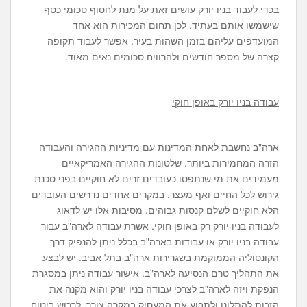
בכדי לעבוד בניו יורק עושים זאת על מנת לחסוף סכומי כסף
שישמשו אותם בעתיד. לכן תחום המכירות הוא אחד
המועדפים עליהם בזמן השהות בעיר. אפשר לעבוד תקופה
קצרה של מספר חודשים ולהרוויח סכומים נאים מאוד.
עבודה בניו יורק באופן חוקי
ארה"ב נחשבת לאחת המדינות עם מדיניות ההגירה והעבודה
הזרה המחמירות ביותר. שלטונות ההגירה האמריקאיים
מעמידים את מי שנתפסו כעובדים זרים לא חוקיים בפני סכנת
גירוש לכל החיים ואף מעצר. במקרים אחדים נדרשים העובדים
הלא חוקיים לשלם קנסות גבוהים. מסיבות אלו יש לדאוג
לעבודה בניו יורק רק באופן חוקי. אשרת עבודה לארה"ב עבור
עבודה בניו יורק או עבודות בארה"ב בכלל ניתן להנפיק דרך
הקונסוליה הממוקמת בשגרירות ארה"ב בתל אביב. יש לבצע
את התהליך טרם הנסיעה לארה"ב. אישור עבודה ניתן במסגרת
הנפקת ויזה לארה"ב לצרכי עבודה בניו יורק והוא מקנה את
הזכות להתלונן ולתבוע את המעסיק במקרה צורך, לרכוש ביטוח