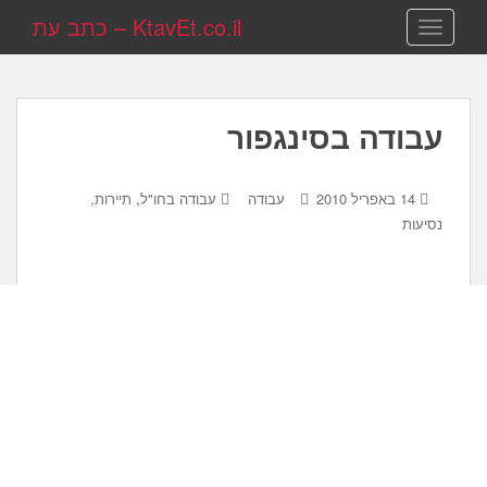
KtavEt.co.il – כתב עת
TOGGLE NAVIGATION
עבודה בסינגפור
,
14 באפריל 2010
עבודה
עבודה בחו"ל
תיירות,
נסיעות