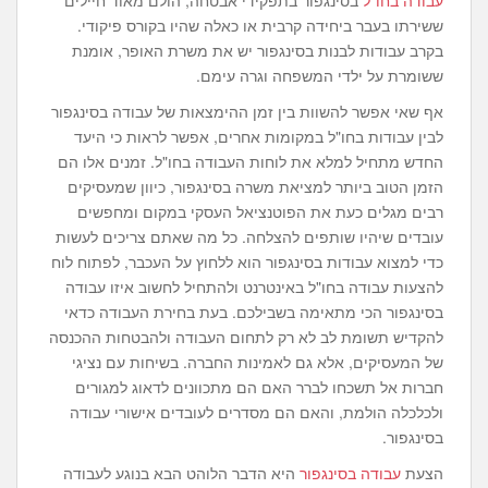
עבודה בחו"ל
בסינגפור בתפקידי אבטחה, הולם מאוד חיילים
ששירתו בעבר ביחידה קרבית או כאלה שהיו בקורס פיקודי.
בקרב עבודות לבנות בסינגפור יש את משרת האופר, אומנת
ששומרת על ילדי המשפחה וגרה עימם.
אף שאי אפשר להשוות בין זמן ההימצאות של עבודה בסינגפור
לבין עבודות בחו"ל במקומות אחרים, אפשר לראות כי היעד
החדש מתחיל למלא את לוחות העבודה בחו"ל. זמנים אלו הם
הזמן הטוב ביותר למציאת משרה בסינגפור, כיוון שמעסיקים
רבים מגלים כעת את הפוטנציאל העסקי במקום ומחפשים
עובדים שיהיו שותפים להצלחה. כל מה שאתם צריכים לעשות
כדי למצוא עבודות בסינגפור הוא ללחוץ על העכבר, לפתוח לוח
להצעות עבודה בחו"ל באינטרנט ולהתחיל לחשוב איזו עבודה
בסינגפור הכי מתאימה בשבילכם. בעת בחירת העבודה כדאי
להקדיש תשומת לב לא רק לתחום העבודה ולהבטחות ההכנסה
של המעסיקים, אלא גם לאמינות החברה. בשיחות עם נציגי
חברות אל תשכחו לברר האם הם מתכוונים לדאוג למגורים
ולכלכלה הולמת, והאם הם מסדרים לעובדים אישורי עבודה
בסינגפור.
הצעת
עבודה בסינגפור
היא הדבר הלוהט הבא בנוגע לעבודה