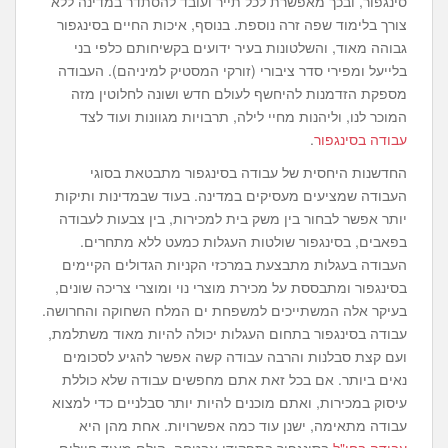
סינגפור, ובכך מאפשרת לכל תייר ועובד להסתדר במדינה ללא
צורך בלימוד שפה זרה נוספת. בנוסף, איכות החיים בסינגפור
גבוהה מאוד, והשלטונות בעיר ידועים בקשיחותם כלפי בני
בלייעל ומפירי סדר ציבורי (זורקי המסטיק למיניהם). העבודה
מספקת הזדמנות להיחשף לעולם חדש ושונה לחלוטין מזה
המוכר לנו, וליהנות מחיי לילה, תרבויות מגוונות ועוד לצד
עבודה בסינגפור
.
החדשנות היחסית של עבודה בסינגפור מתבטאת בסוגי
העבודה שמציעים מעסיקים במדינה. בעוד שבמדינות ותיקות
יותר אפשר לבחור בין משק בית למכירות, בין צבעות לעבודה
בפאבים, בסינגפור שולטות העגלות כמעט ללא מתחרים.
העבודה בעגלות מתבצעת במרכזי הקניות הגדולים הקיימים
בסינגפור ומתבססת על מכירת מוצרי נוי ומוצרי צריכה שונים,
בעיקר אלה המשתייכים למשפחת ים המלח השחוקה והחרושה.
עבודה בסינגפור בתחום העגלות יכולה להיות מאוד משתלמת,
ועם קצת סבלנות והרבה עבודה קשה אפשר להגיע לסכומים
נאים ביותר. אם בכל זאת אתם מחפשים עבודה שלא כוללת
עיסוק במכירות, ואתם מוכנים להיות יותר סבלניים כדי למצוא
עבודה מתאימה, ישנן עוד כמה אפשרויות. אחת מהן היא