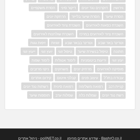
גירושין
דוקרנים נגד יונים
דיקור סיני
הסרת משקפיים
הסרת שיער
הסרת שיער בלייזר
הרחקת יונים
השכרת כסאות לאירועים
השכרת ציוד לאירועים
השכרת ציוד לאירועים במרכז
השכרת שולחנות לאירועים
וטרינר באר שבע
וטרינר בבאר שבע
זוגיות
זיפות גגות
חתונה
טיפול בנשירת שיער
טיפול זוגי
יועץ זוגי
ייעוץ זוגי
יעוץ זוגי
יריעות ביטומניות
לימוד אנגלית
לימוד שפות
מוסיקה לאירועים
מרחיק יונים
משחקים
ניקוי מרזבים
עבודה בחו"ל
עיצוב פנים
קבלני איטום
קידום אתרים
קניית רכב
רפואה משלימה
רפואה סינית
רשתות נגד יונים
רשת נגד יונים
שמלות כלה
שמלות ערב
תוספות שיער
BashrO.co.il - שדרוג אתרים מהימן
poliNET.co.il - ניהול אתרים