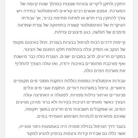
התקין ולתקן ליקויים ובעיות שצצות במהלך שנות קיומה של
המערכת. אמנם אנשים רבים קוראים לאינסטלטור במידה ויש
צורך להתקין ברז חדש או לפתוח סתימה בכיור, אך עבודתו
העיקרית של האינסטלטור קשורה בתחזוקה של צנרת שמראה
סימנים של חולשה, כגון פיצוצים ונזילות.
קיימות דרכים רבות לטיפול בבעיות בצנרת, החל באיטום מקומי
של הנקב או הסדק וכלה בהחלפת חלקו הפגום של הצינור.
במקרים חריגים, לרוב במבנים ישנים, הצנרת כולה כבר מיושנת
ואף מורכבת מחומרים באיכות ירודה, ואז עולה הצורך להחליף
את מערכת המים כולה.
עבודות אינסטלציה נוספות כוללות התקנת מסנני מים מקומיים
וראשיים, טיפול במערכות דוודים, התקנת אגני מים וכלים
סניטריים ואיתור נזילות סמויות. לפעולה זו האחרונה עולה
הצורך כאשר מאתרים רטיבות בקירות ולא ברור מהיכן מגיעים
המים, או שמקבלים חשבונות מים חריגים במשך תקופה,
שאינם מתאימים לכמויות השימוש האמיתי במים.
בעבר דרך הטיפול בנזילה סמויה היה באמצעות ניסוי וטעייה,
אשר כללו גם שבירת קירות ורצפות בניסיון להגיע למקור