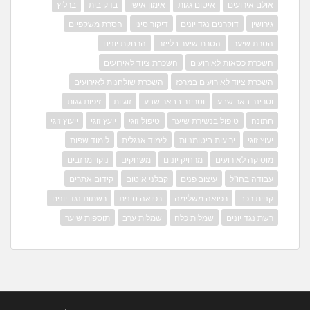
אולם אירועים
איטום גגות
אימון אישי
בדק בית
ברליץ
גירושין
דוקרנים נגד יונים
דיקור סיני
הסרת משקפיים
הסרת שיער
הסרת שיער בלייזר
הרחקת יונים
השכרת כסאות לאירועים
השכרת ציוד לאירועים
השכרת ציוד לאירועים במרכז
השכרת שולחנות לאירועים
וטרינר באר שבע
וטרינר בבאר שבע
זוגיות
זיפות גגות
חתונה
טיפול בנשירת שיער
טיפול זוגי
יועץ זוגי
ייעוץ זוגי
יעוץ זוגי
יריעות ביטומניות
לימוד אנגלית
לימוד שפות
מוסיקה לאירועים
מרחיק יונים
משחקים
ניקוי מרזבים
עבודה בחו"ל
עיצוב פנים
קבלני איטום
קידום אתרים
קניית רכב
רפואה משלימה
רפואה סינית
רשתות נגד יונים
רשת נגד יונים
שמלות כלה
שמלות ערב
תוספות שיער